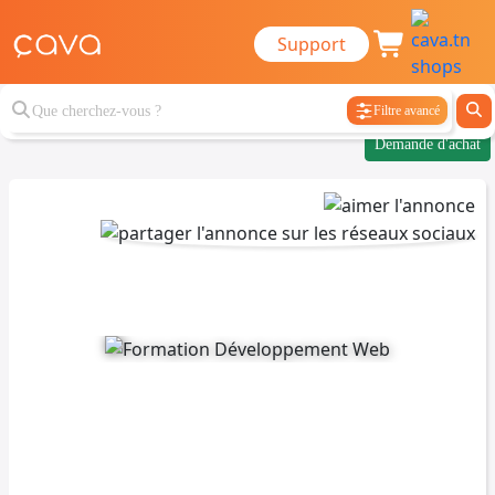
Support
Filtre avancé
Demande d'achat