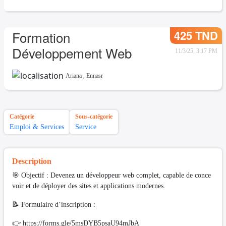
425 TND
Formation
Développement Web
11/3/25, 3:17 PM
Ariana
,
Ennasr
Catégorie
Sous-catégorie
Emploi & Services
Service
Description
🎯 Objectif : Devenez un développeur web complet, capable de conce
voir et de déployer des sites et applications modernes.
📝 Formulaire d’inscription :
👉 https://forms.gle/5msDYB5psaU94mJbA