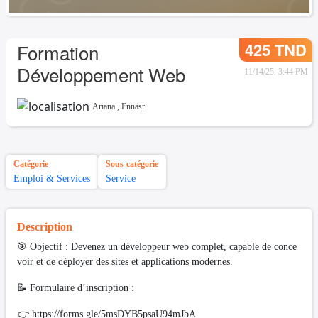
425 TND
Formation
Développement Web
11/14/25, 3:44 PM
Ariana
,
Ennasr
Catégorie
Sous-catégorie
Emploi & Services
Service
Description
🎯 Objectif : Devenez un développeur web complet, capable de conce
voir et de déployer des sites et applications modernes.
📝 Formulaire d’inscription :
👉 https://forms.gle/5msDYB5psaU94mJbA