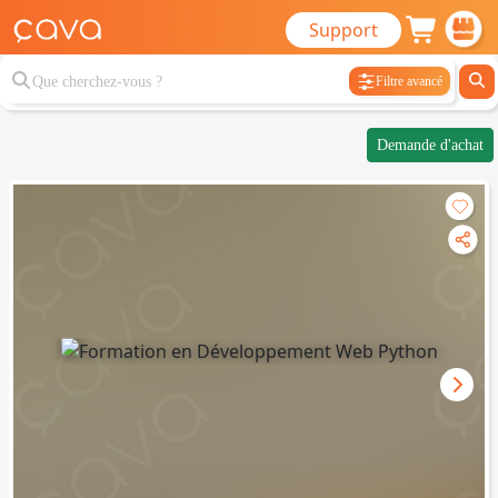
Support
Filtre avancé
Demande d'achat