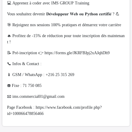
💻 Apprenez à coder avec IMS GROUP Training
Vous souhaitez devenir 𝐃𝐞́𝐯𝐞𝐥𝐨𝐩𝐩𝐞𝐮𝐫 𝐖𝐞𝐛 𝐨𝐮 𝐏𝐲𝐭𝐡𝐨𝐧 𝐜𝐞𝐫𝐭𝐢𝐟𝐢𝐞́ ? 💪
🎯 Rejoignez nos sessions 100% pratiques et démarrez votre carrière
🔥 Profitez de -15% de réduction pour toute inscription dès maintenan
t !
📝 Pré-inscription 👉 https://forms.gle/JKRFBJpj2xAJqhDh9
📞 Infos & Contact :
📱 GSM / WhatsApp : +216 25 315 269
☎️ Fixe : 71 750 085
📧
ims.commercial01@gmail.com
Page Facebook : https://www.facebook.com/profile.php?
id=100066478856466