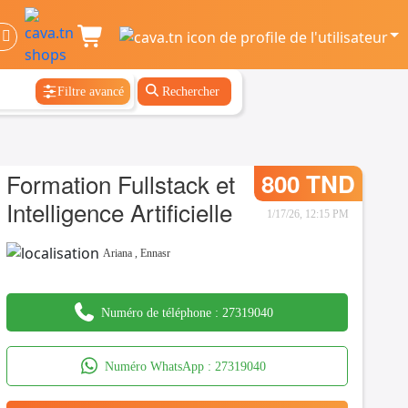
Filtre avancé
Rechercher
Formation Fullstack et
800 TND
Intelligence Artificielle
1/17/26, 12:15 PM
Ariana
,
Ennasr
Numéro de téléphone :
27319040
Numéro WhatsApp :
27319040