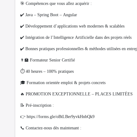
🎯 Compétences que vous allez acquérir :
✔️ Java – Spring Boot – Angular
✔️ Développement d’applications web modernes & scalables
✔️ Intégration de l’Intelligence Artificielle dans des projets réels
✔️ Bonnes pratiques professionnelles & méthodes utilisées en entrep
👨‍🏫 Formateur Senior Certifié
⏱️ 40 heures – 100% pratiques
🎓 Formation orientée emploi & projets concrets
🔥 PROMOTION EXCEPTIONNELLE – PLACES LIMITÉES
📝 Pré-inscription :
👉 https://forms.gle/oBtLBer9yvkHnbQk9
📞 Contactez-nous dès maintenant :