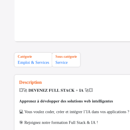
Catégorie
Sous-catégorie
Emploi & Services
Service
Description
💥🚀 𝐃𝐄𝐕𝐄𝐍𝐄𝐙 𝐅𝐔𝐋𝐋 𝐒𝐓𝐀𝐂𝐊 + 𝐈𝐀 🚀💥
𝐀𝐩𝐩𝐫𝐞𝐧𝐞𝐳 𝐚̀ 𝐝𝐞́𝐯𝐞𝐥𝐨𝐩𝐩𝐞𝐫 𝐝𝐞𝐬 𝐬𝐨𝐥𝐮𝐭𝐢𝐨𝐧𝐬 𝐰𝐞𝐛 𝐢𝐧𝐭𝐞𝐥𝐥𝐢𝐠𝐞𝐧𝐭𝐞𝐬
💻 Vous voulez coder, créer et intégrer l’IA dans vos applications ?
🎯 Rejoignez notre formation Full Stack & IA !