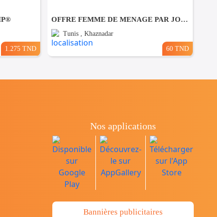
MP®
OFFRE FEMME DE MENAGE PAR JOUR A khaznadar
Tunis , Khaznadar
1.275 TND
60 TND
Nos applications
Bannières publicitaires