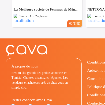
La Meilleure societe de Femmes de Ménage A Ain zaghouane
Tunis , Ain Zaghouan
Tunis ,
60 TND
Conditions
À propos de nous
Aidez-moi
cava.tn site gratuit des petites annonces en
Tunisie: Chattez, discutez et négociez. Les
Conseils d
vendeurs et acheteurs prés de chez vous en
Politique d
simple clic.
Conditions
Restez connecté avec Cava
Contactez