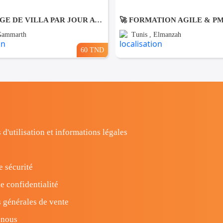
NETTOYAGE DE VILLA PAR JOUR A Gammarth
🚀 FORMATION AGILE & P
 Gammarth
Tunis , Elmanzah
60 TND
 d'utilisation et informations légales
e sécurité
e confidentialité
 générales de vente
-nous