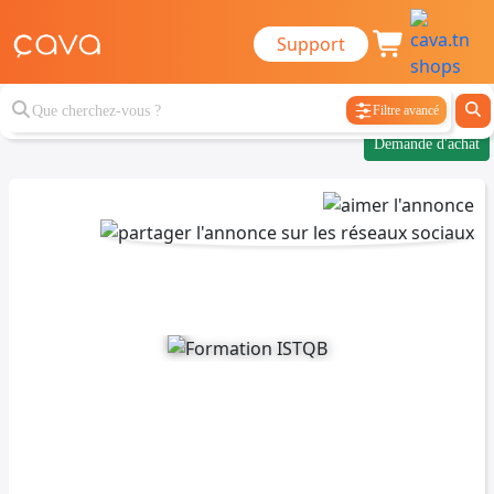
Support
Filtre avancé
Demande d'achat