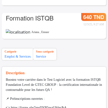
640 TND
Formation ISTQB
12/3/25, 9:27 AM
Ariana
,
Ennasr
Catégorie
Sous-catégorie
Emploi & Services
Service
Description
Boostez votre carrière dans le Test Logiciel avec la formation ISTQB
Foundation Level de GTEC GROUP : la certification internationale in
contournable pour les futurs QA !
📌 Préinscriptions ouvertes :
👉 https://forms.gle/5msDYB5psaU94mJbA