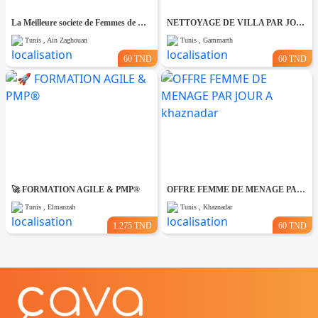
La Meilleure societe de Femmes de Ménage A Ain zaghouane
NETTOYAGE DE VILLA PAR JOUR A Gammarth
Tunis , Ain Zaghouan
Tunis , Gammarth
60 TND
60 TND
🚀 FORMATION AGILE & PMP®
OFFRE FEMME DE MENAGE PAR JOUR A khaznadar
Tunis , Elmanzah
Tunis , Khaznadar
1.275 TND
60 TND