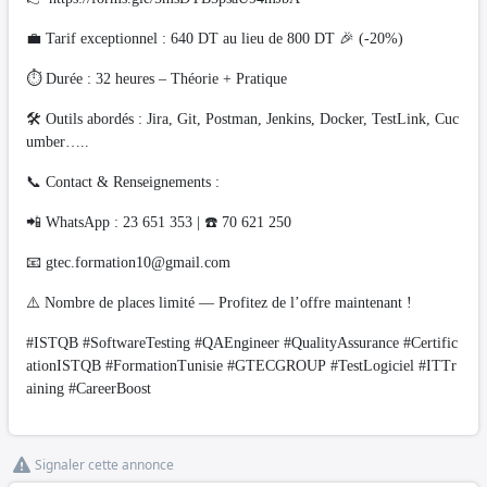
💼 Tarif exceptionnel : 640 DT au lieu de 800 DT 🎉 (-20%)
⏱ Durée : 32 heures – Théorie + Pratique
🛠 Outils abordés : Jira, Git, Postman, Jenkins, Docker, TestLink, Cuc
umber…..
📞 Contact & Renseignements :
📲 WhatsApp : 23 651 353 | ☎️ 70 621 250
📧
gtec.formation10@gmail.com
⚠️ Nombre de places limité — Profitez de l’offre maintenant !
#ISTQB #SoftwareTesting #QAEngineer #QualityAssurance #Certific
ationISTQB #FormationTunisie #GTECGROUP #TestLogiciel #ITTr
aining #CareerBoost
Signaler cette annonce