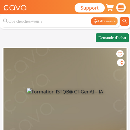
Support
Filtre avancé
Demande d'achat