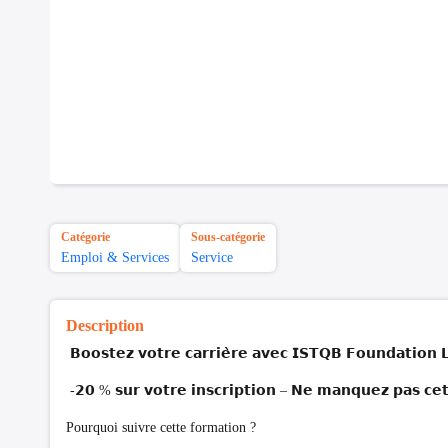
Catégorie
Sous-catégorie
Emploi & Services
Service
Description
𝗕𝗼𝗼𝘀𝘁𝗲𝘇 𝘃𝗼𝘁𝗿𝗲 𝗰𝗮𝗿𝗿𝗶𝗲̀𝗿𝗲 𝗮𝘃𝗲𝗰 𝗜𝗦𝗧𝗤𝗕 𝗙𝗼𝘂𝗻𝗱𝗮𝘁𝗶𝗼𝗻 
-𝟮𝟬 % 𝘀𝘂𝗿 𝘃𝗼𝘁𝗿𝗲 𝗶𝗻𝘀𝗰𝗿𝗶𝗽𝘁𝗶𝗼𝗻 – 𝗡𝗲 𝗺𝗮𝗻𝗾𝘂𝗲𝘇 𝗽𝗮𝘀 𝗰𝗲𝘁
Pourquoi suivre cette formation ?