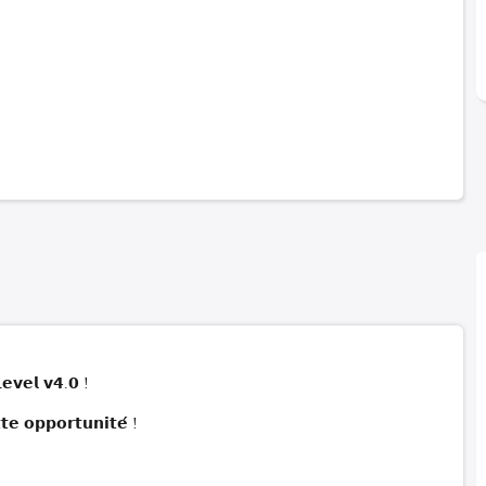
𝗲𝘃𝗲𝗹 𝘃𝟰.𝟬 !
𝗲 𝗼𝗽𝗽𝗼𝗿𝘁𝘂𝗻𝗶𝘁𝗲́ !