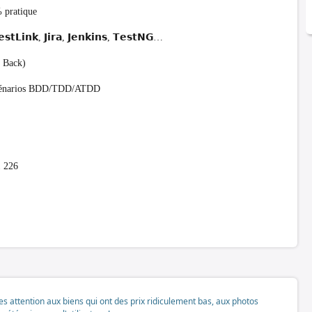
% pratique
𝗟𝗶𝗻𝗸, 𝗝𝗶𝗿𝗮, 𝗝𝗲𝗻𝗸𝗶𝗻𝘀, 𝗧𝗲𝘀𝘁𝗡𝗚…
& Back)
e scénarios BDD/TDD/ATDD
1 226
tes attention aux biens qui ont des prix ridiculement bas, aux photos