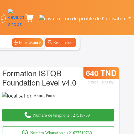
Filtre avancé
Rechercher
Formation ISTQB
640 TND
Foundation Level v4.0
2/22/26, 12:03 PM
Ariana
,
Ennasr
Numéro de téléphone :
27519739
Numéro WhatsApp :
+21627519739