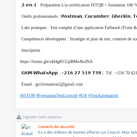
𝟮‑𝗲𝗻‑𝟭 : Préparation à la certification ISTQB + formation 100 
Outils professionnels : 𝗣𝗼𝘀𝘁𝗺𝗮𝗻, 𝗖𝘂𝗰𝘂𝗺𝗯𝗲𝗿, 𝗚𝗵𝗲𝗿𝗸𝗶𝗻, 𝗧𝗲𝘀
Labs pratiques : Test complet d’une application Fullstack (Front 
Compétences développées : Stratégie et plan de test, création d
Inscription :
https://forms.gle/uH4gKCGjtBMwRoJNA
𝗚𝗦𝗠/𝗪𝗵𝗮𝘁𝘀𝗔𝗽𝗽 : +𝟮𝟭𝟲 𝟮𝟳 𝟱𝟭𝟵 𝟳𝟯𝟵 | Tél : +216 70 62
Email :
gccformation2@gmail.com
#ISTQB
#FormationTestLogiciel
#QA
#TestAutomation
Signaler cette annonce
Conseils de sécurité
Il y a des millions de bonnes affaires sur Cava.tn. Mais fai