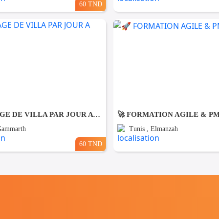
60 TND
NETTOYAGE DE VILLA PAR JOUR A Gammarth
🚀 FORMATION AGILE & P
 Gammarth
Tunis , Elmanzah
60 TND