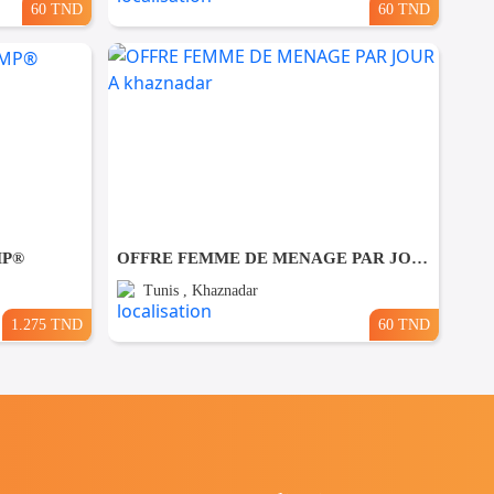
60 TND
60 TND
MP®
OFFRE FEMME DE MENAGE PAR JOUR A khaznadar
Tunis , Khaznadar
1.275 TND
60 TND