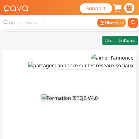
Support
Filtre avancé
Demande d'achat