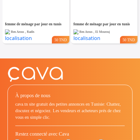
femme de ménage par jour en tunis
femme de ménage par jour en tunis
Ben Arous , Radès
Ben Arous , El Mourouj
50 TND
50 TND
À propos de nous
cava.tn site gratuit des petites annonces en Tunisie: Chattez,
discutez et négociez. Les vendeurs et acheteurs prés de chez
vous en simple clic.
Restez connecté avec Cava