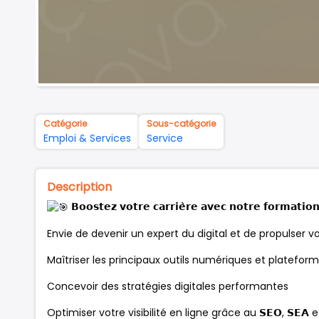
Catégorie
Sous-catégorie
Emploi & Services
Service
Description
𝗕𝗼𝗼𝘀𝘁𝗲𝘇 𝘃𝗼𝘁𝗿𝗲 𝗰𝗮𝗿𝗿𝗶𝗲̀𝗿𝗲 𝗮𝘃𝗲𝗰 𝗻𝗼𝘁𝗿𝗲 𝗳𝗼𝗿𝗺𝗮𝘁𝗶𝗼𝗻
Envie de devenir un expert du digital et de propulser 
Maîtriser les principaux outils numériques et plateform
Concevoir des stratégies digitales performantes
Optimiser votre visibilité en ligne grâce au 𝗦𝗘𝗢, 𝗦𝗘