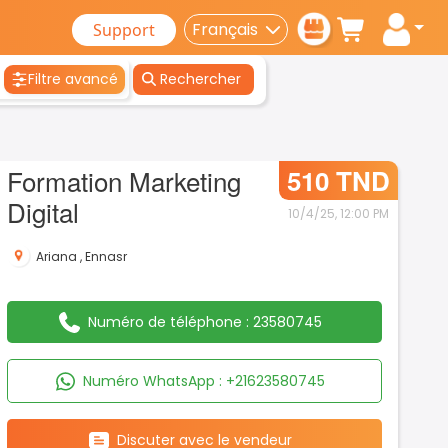
Support
Filtre avancé
Rechercher
Formation Marketing
510 TND
Digital
10/4/25, 12:00 PM
Ariana
,
Ennasr
Numéro de téléphone :
23580745
Numéro WhatsApp :
+21623580745
Discuter avec le vendeur