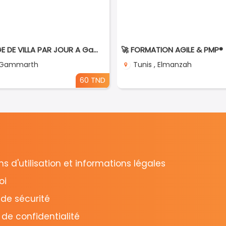
NETTOYAGE DE VILLA PAR JOUR A Gammarth
🚀 FORMATION AGILE & PMP®
, Gammarth
Tunis , Elmanzah
60 TND
s d'utilisation et informations légales
oi
 de sécurité
 de confidentialité