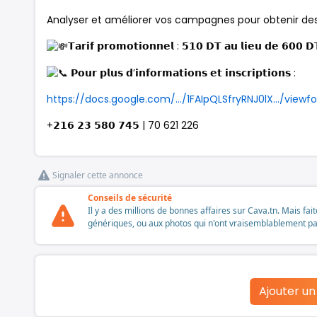
Analyser et améliorer vos campagnes pour obtenir des
𝗧𝗮𝗿𝗶𝗳 𝗽𝗿𝗼𝗺𝗼𝘁𝗶𝗼𝗻𝗻𝗲𝗹 : 𝟱𝟭𝟬 𝗗𝗧 𝗮𝘂 𝗹𝗶𝗲𝘂 𝗱𝗲 𝟲𝟬𝟬 𝗗
𝗣𝗼𝘂𝗿 𝗽𝗹𝘂𝘀 𝗱’𝗶𝗻𝗳𝗼𝗿𝗺𝗮𝘁𝗶𝗼𝗻𝘀 𝗲𝘁 𝗶𝗻𝘀𝗰𝗿𝗶𝗽𝘁𝗶𝗼𝗻𝘀 :
https://docs.google.com/.../1FAIpQLSfryRNJ0lX.../viewfo
+𝟮𝟭𝟲 𝟮𝟯 𝟱𝟴𝟬 𝟳𝟰𝟱 | 70 621 226
Signaler cette annonce
Conseils de sécurité
Il y a des millions de bonnes affaires sur Cava.tn. Mais fai
génériques, ou aux photos qui n'ont vraisemblablement pas é
Ajouter u