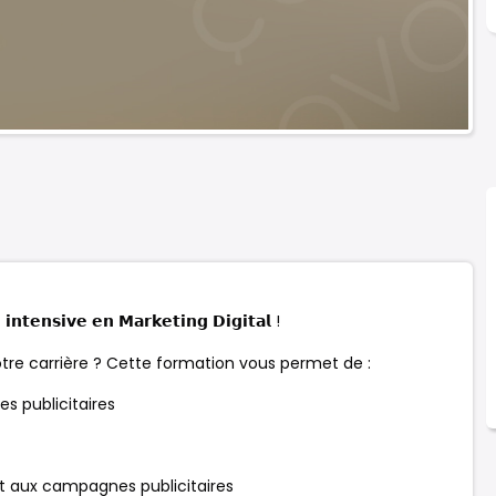
 𝗶𝗻𝘁𝗲𝗻𝘀𝗶𝘃𝗲 𝗲𝗻 𝗠𝗮𝗿𝗸𝗲𝘁𝗶𝗻𝗴 𝗗𝗶𝗴𝗶𝘁𝗮𝗹 !
votre carrière ? Cette formation vous permet de :
es publicitaires
𝗔 et aux campagnes publicitaires