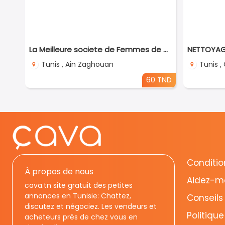
La Meilleure societe de Femmes de Ménage A Ain zaghouane
Tunis , Ain Zaghouan
Tunis 
60 TND
Condition
À propos de nous
Aidez-m
cava.tn site gratuit des petites
annonces en Tunisie: Chattez,
Conseils
discutez et négociez. Les vendeurs et
Politique
acheteurs prés de chez vous en