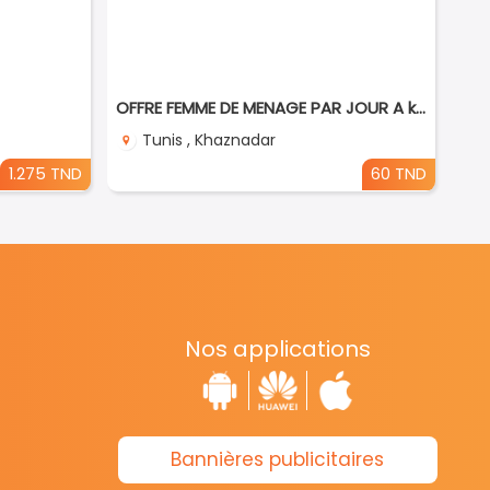
OFFRE FEMME DE MENAGE PAR JOUR A khaznadar
Tunis , Khaznadar
1.275 TND
60 TND
Nos applications
Bannières publicitaires