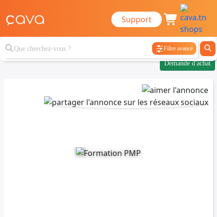
Support
Filtre avancé
Demande d'achat