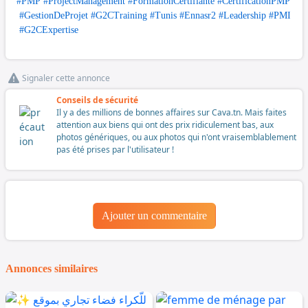
#PMP
#ProjectManagement
#FormationCertifiante
#CertificationPMP
#GestionDeProjet
#G2CTraining
#Tunis
#Ennasr2
#Leadership
#PMI
#G2CExpertise
Signaler cette annonce
Conseils de sécurité
Il y a des millions de bonnes affaires sur Cava.tn. Mais faites
attention aux biens qui ont des prix ridiculement bas, aux
photos génériques, ou aux photos qui n'ont vraisemblablement
pas été prises par l'utilisateur !
Ajouter un commentaire
Annonces similaires