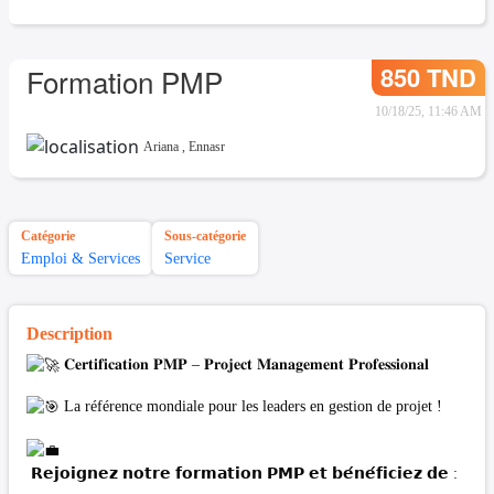
850 TND
Formation PMP
10/18/25, 11:46 AM
Ariana
,
Ennasr
Catégorie
Sous-catégorie
Emploi & Services
Service
Description
𝐂𝐞𝐫𝐭𝐢𝐟𝐢𝐜𝐚𝐭𝐢𝐨𝐧 𝐏𝐌𝐏 – 𝐏𝐫𝐨𝐣𝐞𝐜𝐭 𝐌𝐚𝐧𝐚𝐠𝐞𝐦𝐞𝐧𝐭 𝐏𝐫𝐨𝐟𝐞𝐬𝐬𝐢𝐨𝐧𝐚𝐥
La référence mondiale pour les leaders en gestion de projet !
𝗥𝗲𝗷𝗼𝗶𝗴𝗻𝗲𝘇 𝗻𝗼𝘁𝗿𝗲 𝗳𝗼𝗿𝗺𝗮𝘁𝗶𝗼𝗻 𝗣𝗠𝗣 𝗲𝘁 𝗯𝗲́𝗻𝗲́𝗳𝗶𝗰𝗶𝗲𝘇 𝗱𝗲 :