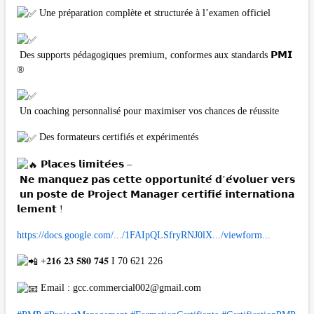
Une préparation complète et structurée à l’examen officiel
Des supports pédagogiques premium, conformes aux standards 𝗣𝗠𝗜
®
Un coaching personnalisé pour maximiser vos chances de réussite
Des formateurs certifiés et expérimentés
𝗣𝗹𝗮𝗰𝗲𝘀 𝗹𝗶𝗺𝗶𝘁𝗲́𝗲𝘀 –
𝗡𝗲 𝗺𝗮𝗻𝗾𝘂𝗲𝘇 𝗽𝗮𝘀 𝗰𝗲𝘁𝘁𝗲 𝗼𝗽𝗽𝗼𝗿𝘁𝘂𝗻𝗶𝘁𝗲́ 𝗱’𝗲́𝘃𝗼𝗹𝘂𝗲𝗿 𝘃𝗲𝗿𝘀
𝘂𝗻 𝗽𝗼𝘀𝘁𝗲 𝗱𝗲 𝗣𝗿𝗼𝗷𝗲𝗰𝘁 𝗠𝗮𝗻𝗮𝗴𝗲𝗿 𝗰𝗲𝗿𝘁𝗶𝗳𝗶𝗲́ 𝗶𝗻𝘁𝗲𝗿𝗻𝗮𝘁𝗶𝗼𝗻𝗮
𝗹𝗲𝗺𝗲𝗻𝘁 !
https://docs.google.com/.../1FAIpQLSfryRNJ0lX.../viewform...
+𝟐𝟏𝟔 𝟐𝟑 𝟓𝟖𝟎 𝟕𝟒𝟓 I 70 621 226
Email :
gcc.commercial002@gmail.com