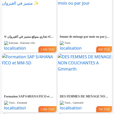
✨ للّكراء فضاء تجاري بموقع متميز في القيروان ✨
femme de ménage par mois ou par jour
Kairouan , Kairouan ville
Tunis
3.500 TND
900 TND
Formation SAP S/4HANA FICO et MM-SD
DES FEMMES DE MENAGE NON COUCHANTES A Gmmarth
Tunis , Elmanzah
Tunis , Gammarth
2.080 TND
700 TND