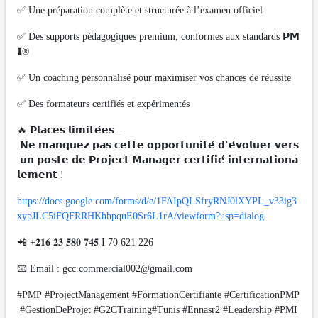
✅ Une préparation complète et structurée à l’examen officiel
✅ Des supports pédagogiques premium, conformes aux standards 𝗣𝗠
𝗜®
✅ Un coaching personnalisé pour maximiser vos chances de réussite
✅ Des formateurs certifiés et expérimentés
🔥 𝗣𝗹𝗮𝗰𝗲𝘀 𝗹𝗶𝗺𝗶𝘁𝗲́𝗲𝘀 –
𝗡𝗲 𝗺𝗮𝗻𝗾𝘂𝗲𝘇 𝗽𝗮𝘀 𝗰𝗲𝘁𝘁𝗲 𝗼𝗽𝗽𝗼𝗿𝘁𝘂𝗻𝗶𝘁𝗲́ 𝗱’𝗲́𝘃𝗼𝗹𝘂𝗲𝗿 𝘃𝗲𝗿𝘀
𝘂𝗻 𝗽𝗼𝘀𝘁𝗲 𝗱𝗲 𝗣𝗿𝗼𝗷𝗲𝗰𝘁 𝗠𝗮𝗻𝗮𝗴𝗲𝗿 𝗰𝗲𝗿𝘁𝗶𝗳𝗶𝗲́ 𝗶𝗻𝘁𝗲𝗿𝗻𝗮𝘁𝗶𝗼𝗻𝗮
𝗹𝗲𝗺𝗲𝗻𝘁 !
https://docs.google.com/forms/d/e/1FAIpQLSfryRNJ0lXYPL_v33ig3
xypJLC5iFQFRRHKhhpquE0Sr6L1rA/viewform?usp=dialog
📲 +𝟐𝟏𝟔 𝟐𝟑 𝟓𝟖𝟎 𝟕𝟒𝟓 I 70 621 226
📧 Email :
gcc.commercial002@gmail.com
#PMP #ProjectManagement #FormationCertifiante #CertificationPMP
#GestionDeProjet #G2CTraining#Tunis #Ennasr2 #Leadership #PMI