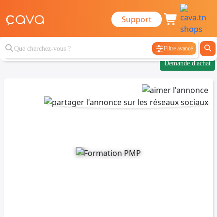
Support
Filtre avancé
Demande d'achat