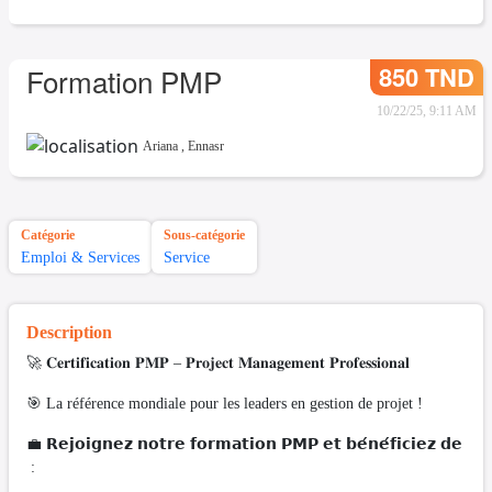
850 TND
Formation PMP
10/22/25, 9:11 AM
Ariana
,
Ennasr
Catégorie
Sous-catégorie
Emploi & Services
Service
Description
🚀 𝐂𝐞𝐫𝐭𝐢𝐟𝐢𝐜𝐚𝐭𝐢𝐨𝐧 𝐏𝐌𝐏 – 𝐏𝐫𝐨𝐣𝐞𝐜𝐭 𝐌𝐚𝐧𝐚𝐠𝐞𝐦𝐞𝐧𝐭 𝐏𝐫𝐨𝐟𝐞𝐬𝐬𝐢𝐨𝐧𝐚𝐥
🎯 La référence mondiale pour les leaders en gestion de projet !
💼 𝗥𝗲𝗷𝗼𝗶𝗴𝗻𝗲𝘇 𝗻𝗼𝘁𝗿𝗲 𝗳𝗼𝗿𝗺𝗮𝘁𝗶𝗼𝗻 𝗣𝗠𝗣 𝗲𝘁 𝗯𝗲́𝗻𝗲́𝗳𝗶𝗰𝗶𝗲𝘇 𝗱𝗲
: