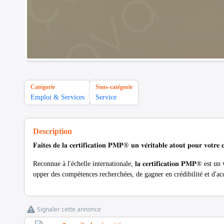
Catégorie
Sous-catégorie
Emploi & Services
Service
Description
𝐅𝐚𝐢𝐭𝐞𝐬 𝐝𝐞 𝐥𝐚 𝐜𝐞𝐫𝐭𝐢𝐟𝐢𝐜𝐚𝐭𝐢𝐨𝐧 𝐏𝐌𝐏® 𝐮𝐧 𝐯𝐞́𝐫𝐢𝐭𝐚𝐛𝐥𝐞 𝐚𝐭𝐨𝐮𝐭 𝐩𝐨𝐮𝐫 𝐯𝐨𝐭𝐫𝐞 𝐜
Reconnue à l'échelle internationale, 𝐥𝐚 𝐜𝐞𝐫𝐭𝐢𝐟𝐢𝐜𝐚𝐭𝐢𝐨𝐧 𝐏𝐌𝐏®
opper des compétences recherchées, de gagner en crédibilité et d'ac
Signaler cette annonce