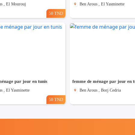
s , El Mourouj
Ben Arous , El Yasminette
50 TND
énage par jour en tunis
femme de ménage par jour en t
s , El Yasminette
Ben Arous , Borj Cedria
50 TND