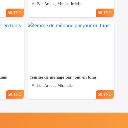
Ben Arous , Medina Jedida
50 TND
50 TND
unis
femme de ménage par jour en tunis
Ben Arous , Mhamdia
50 TND
50 TND