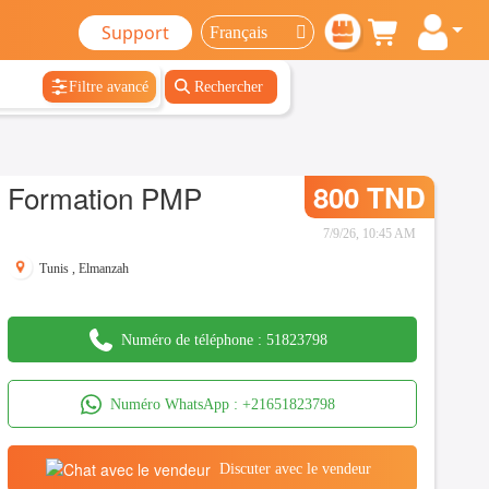
Support
Filtre avancé
Rechercher
Formation PMP
800 TND
7/9/26, 10:45 AM
Tunis
,
Elmanzah
Numéro de téléphone :
51823798
Numéro WhatsApp :
+21651823798
Discuter avec le vendeur