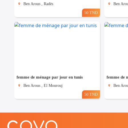
Ben Arous , Radès
Ben Arou
50 TND
femme de ménage par jour en tunis
femme de m
Ben Arous , El Mourouj
Ben Arou
50 TND