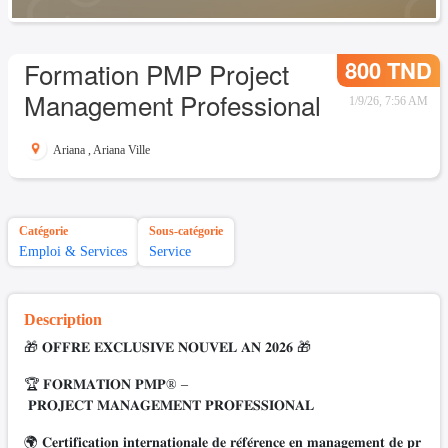
800 TND
Formation PMP Project
Management Professional
1/9/26, 7:56 AM
Ariana
,
Ariana Ville
Catégorie
Sous-catégorie
Emploi & Services
Service
Description
🎁 𝐎𝐅𝐅𝐑𝐄 𝐄𝐗𝐂𝐋𝐔𝐒𝐈𝐕𝐄 𝐍𝐎𝐔𝐕𝐄𝐋 𝐀𝐍 𝟐𝟎𝟐𝟔 🎁
🏆 𝐅𝐎𝐑𝐌𝐀𝐓𝐈𝐎𝐍 𝐏𝐌𝐏® –
𝐏𝐑𝐎𝐉𝐄𝐂𝐓 𝐌𝐀𝐍𝐀𝐆𝐄𝐌𝐄𝐍𝐓 𝐏𝐑𝐎𝐅𝐄𝐒𝐒𝐈𝐎𝐍𝐀𝐋
🌍 𝐂𝐞𝐫𝐭𝐢𝐟𝐢𝐜𝐚𝐭𝐢𝐨𝐧 𝐢𝐧𝐭𝐞𝐫𝐧𝐚𝐭𝐢𝐨𝐧𝐚𝐥𝐞 𝐝𝐞 𝐫𝐞́𝐟𝐞́𝐫𝐞𝐧𝐜𝐞 𝐞𝐧 𝐦𝐚𝐧𝐚𝐠𝐞𝐦𝐞𝐧𝐭 𝐝𝐞 𝐩𝐫