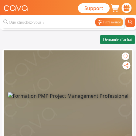
Support
Filtre avancé
Demande d'achat