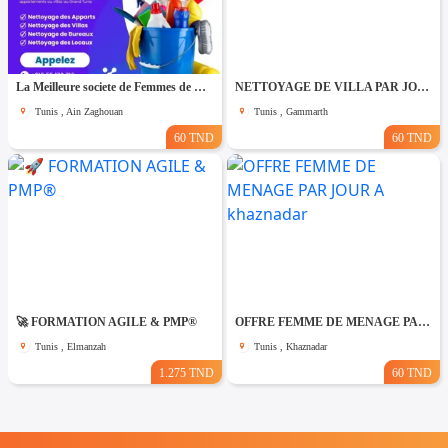
La Meilleure societe de Femmes de Ménage A Ain zaghouane
NETTOYAGE DE VILLA PAR JOUR A Gammarth
Tunis , Ain Zaghouan
Tunis , Gammarth
60 TND
60 TND
🚀 FORMATION AGILE & PMP®
OFFRE FEMME DE MENAGE PAR JOUR A khaznadar
Tunis , Elmanzah
Tunis , Khaznadar
1.275 TND
60 TND