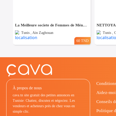
La Meilleure societe de Femmes de Ménage A Ain zaghouane
Tunis , Ain Zaghouan
Tunis ,
60 TND
Conditions
À propos de nous
Aidez-moi
cava.tn site gratuit des petites annonces en
Tunisie: Chattez, discutez et négociez. Les
Conseils d
vendeurs et acheteurs prés de chez vous en
Politique d
simple clic.