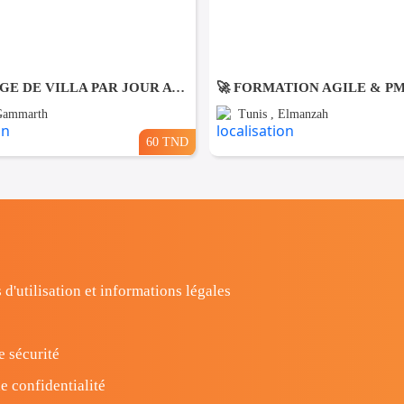
NETTOYAGE DE VILLA PAR JOUR A Gammarth
🚀 FORMATION AGILE & P
 Gammarth
Tunis , Elmanzah
60 TND
 d'utilisation et informations légales
e sécurité
e confidentialité