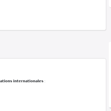
𝗮𝘁𝗶𝗼𝗻𝘀 𝗶𝗻𝘁𝗲𝗿𝗻𝗮𝘁𝗶𝗼𝗻𝗮𝗹𝗲𝘀 :