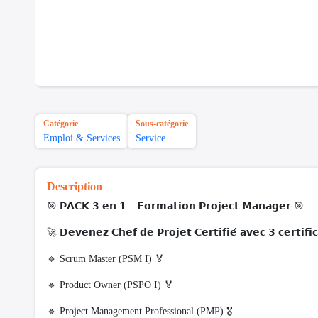
Catégorie
Sous-catégorie
Emploi & Services
Service
Description
🎯 𝗣𝗔𝗖𝗞 𝟯 𝗲𝗻 𝟭 – 𝗙𝗼𝗿𝗺𝗮𝘁𝗶𝗼𝗻 𝗣𝗿𝗼𝗷𝗲𝗰𝘁 𝗠𝗮𝗻𝗮𝗴𝗲𝗿 🎯
🚀 𝗗𝗲𝘃𝗲𝗻𝗲𝘇 𝗖𝗵𝗲𝗳 𝗱𝗲 𝗣𝗿𝗼𝗷𝗲𝘁 𝗖𝗲𝗿𝘁𝗶𝗳𝗶𝗲́ 𝗮𝘃𝗲𝗰 𝟯 𝗰𝗲𝗿𝘁𝗶𝗳𝗶𝗰
🔹 Scrum Master (PSM I) 🏅
🔹 Product Owner (PSPO I) 🏅
🔹 Project Management Professional (PMP) 🎖