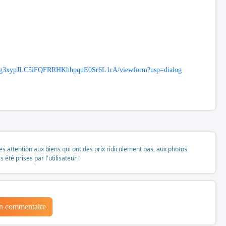
33ig3xypJLC5iFQFRRHKhhpquE0Sr6L1rA/viewform?usp=dialog
tes attention aux biens qui ont des prix ridiculement bas, aux photos
té prises par l'utilisateur !
un commentaire