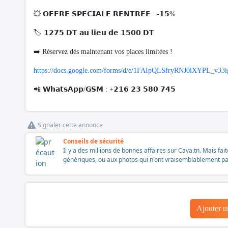
💥 𝗢𝗙𝗙𝗥𝗘 𝗦𝗣𝗘́𝗖𝗜𝗔𝗟𝗘 𝗥𝗘𝗡𝗧𝗥𝗘́𝗘 : -𝟭𝟱%
🏷 𝟭𝟮𝟳𝟱 𝗗𝗧 𝗮𝘂 𝗹𝗶𝗲𝘂 𝗱𝗲 𝟭𝟱𝟬𝟬 𝗗𝗧
➡️ Réservez dès maintenant vos places limitées !
https://docs.google.com/forms/d/e/1FAIpQLSfryRNJ0lXYPL_v
📲 𝗪𝗵𝗮𝘁𝘀𝗔𝗽𝗽/𝗚𝗦𝗠 : +𝟮𝟭𝟲 𝟮𝟯 𝟱𝟴𝟬 𝟳𝟰𝟱
Signaler cette annonce
Conseils de sécurité
Il y a des millions de bonnes affaires sur Cava.tn. Mais fai
génériques, ou aux photos qui n'ont vraisemblablement pas é
Ajouter 