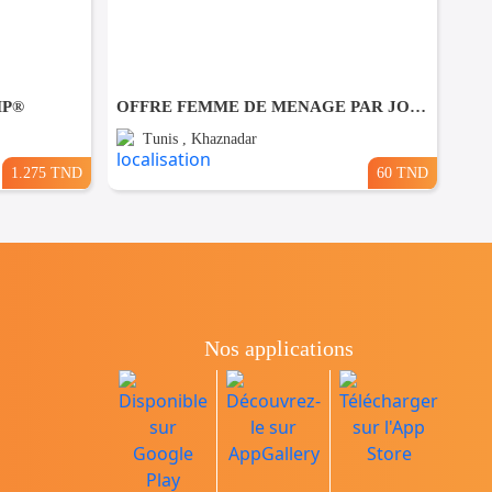
MP®
OFFRE FEMME DE MENAGE PAR JOUR A khaznadar
Tunis , Khaznadar
1.275 TND
60 TND
Nos applications