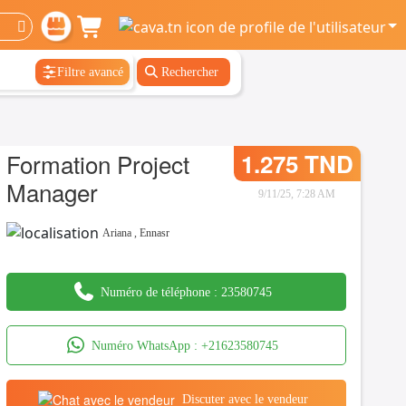
Filtre avancé
Rechercher
Formation Project
1.275 TND
Manager
9/11/25, 7:28 AM
Ariana
,
Ennasr
Numéro de téléphone :
23580745
Numéro WhatsApp :
+21623580745
Discuter avec le vendeur