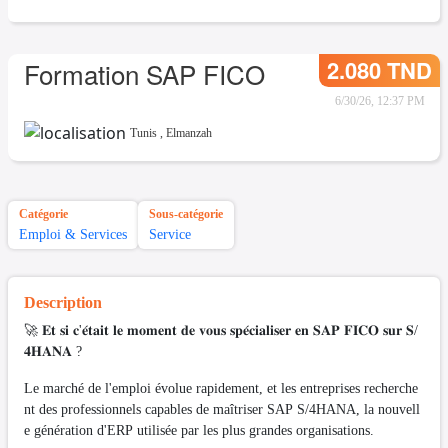
2.080 TND
Formation SAP FICO
6/30/26, 12:37 PM
Tunis
,
Elmanzah
Catégorie
Sous-catégorie
Emploi & Services
Service
Description
🚀 𝐄𝐭 𝐬𝐢 𝐜'𝐞́𝐭𝐚𝐢𝐭 𝐥𝐞 𝐦𝐨𝐦𝐞𝐧𝐭 𝐝𝐞 𝐯𝐨𝐮𝐬 𝐬𝐩𝐞́𝐜𝐢𝐚𝐥𝐢𝐬𝐞𝐫 𝐞𝐧 𝐒𝐀𝐏 𝐅𝐈𝐂𝐎 𝐬𝐮𝐫 𝐒/
𝟒𝐇𝐀𝐍𝐀 ?
Le marché de l'emploi évolue rapidement, et les entreprises recherche
nt des professionnels capables de maîtriser SAP S/4HANA, la nouvell
e génération d'ERP utilisée par les plus grandes organisations.