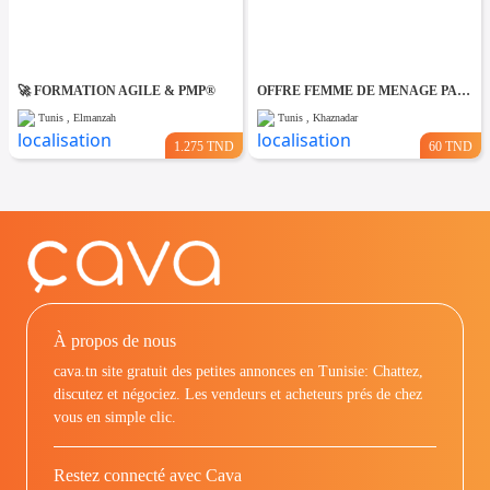
🚀 FORMATION AGILE & PMP®
OFFRE FEMME DE MENAGE PAR JOUR A khaznadar
Tunis , Elmanzah
Tunis , Khaznadar
1.275 TND
60 TND
À propos de nous
cava.tn site gratuit des petites annonces en Tunisie: Chattez,
discutez et négociez. Les vendeurs et acheteurs prés de chez
vous en simple clic.
Restez connecté avec Cava