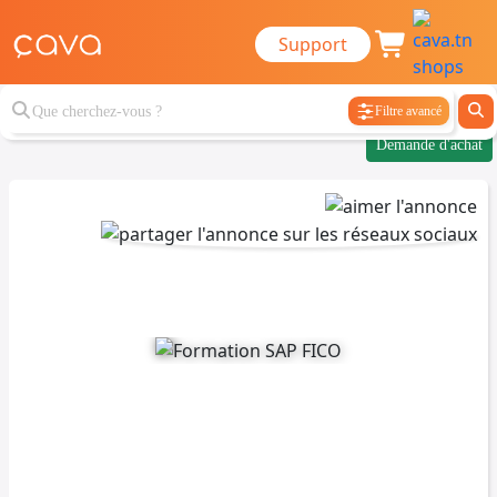
Support
Filtre avancé
Demande d'achat