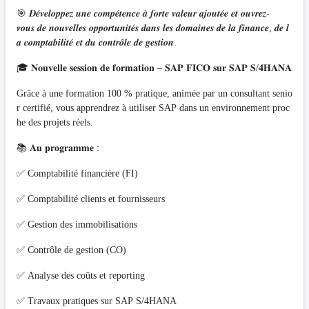
🎯 𝑫𝒆́𝒗𝒆𝒍𝒐𝒑𝒑𝒆𝒛 𝒖𝒏𝒆 𝒄𝒐𝒎𝒑𝒆́𝒕𝒆𝒏𝒄𝒆 𝒂̀ 𝒇𝒐𝒓𝒕𝒆 𝒗𝒂𝒍𝒆𝒖𝒓 𝒂𝒋𝒐𝒖𝒕𝒆́𝒆 𝒆𝒕 𝒐𝒖𝒗𝒓𝒆𝒛-
𝒗𝒐𝒖𝒔 𝒅𝒆 𝒏𝒐𝒖𝒗𝒆𝒍𝒍𝒆𝒔 𝒐𝒑𝒑𝒐𝒓𝒕𝒖𝒏𝒊𝒕𝒆́𝒔 𝒅𝒂𝒏𝒔 𝒍𝒆𝒔 𝒅𝒐𝒎𝒂𝒊𝒏𝒆𝒔 𝒅𝒆 𝒍𝒂 𝒇𝒊𝒏𝒂𝒏𝒄𝒆, 𝒅𝒆 𝒍
𝒂 𝒄𝒐𝒎𝒑𝒕𝒂𝒃𝒊𝒍𝒊𝒕𝒆́ 𝒆𝒕 𝒅𝒖 𝒄𝒐𝒏𝒕𝒓𝒐̂𝒍𝒆 𝒅𝒆 𝒈𝒆𝒔𝒕𝒊𝒐𝒏.
🎓 𝐍𝐨𝐮𝐯𝐞𝐥𝐥𝐞 𝐬𝐞𝐬𝐬𝐢𝐨𝐧 𝐝𝐞 𝐟𝐨𝐫𝐦𝐚𝐭𝐢𝐨𝐧 – 𝐒𝐀𝐏 𝐅𝐈𝐂𝐎 𝐬𝐮𝐫 𝐒𝐀𝐏 𝐒/𝟒𝐇𝐀𝐍𝐀
Grâce à une formation 100 % pratique, animée par un consultant senio
r certifié, vous apprendrez à utiliser SAP dans un environnement proc
he des projets réels.
📚 𝐀𝐮 𝐩𝐫𝐨𝐠𝐫𝐚𝐦𝐦𝐞 :
✅ Comptabilité financière (FI)
✅ Comptabilité clients et fournisseurs
✅ Gestion des immobilisations
✅ Contrôle de gestion (CO)
✅ Analyse des coûts et reporting
✅ Travaux pratiques sur SAP S/4HANA