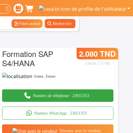
Filtre avancé
Rechercher
Formation SAP
2.080 TND
S4/HANA
1/10/26, 1:37 PM
Ariana
,
Ennasr
Numéro de téléphone :
23651353
Numéro WhatsApp :
23651353
Discuter avec le vendeur