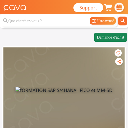
Support
Filtre avancé
Demande d'achat