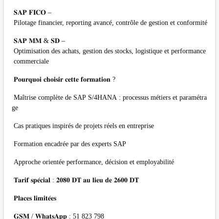
𝐒𝐀𝐏 𝐅𝐈𝐂𝐎 –
Pilotage financier, reporting avancé, contrôle de gestion et conformité
𝐒𝐀𝐏 𝐌𝐌 & 𝐒𝐃 –
Optimisation des achats, gestion des stocks, logistique et performance
commerciale
𝐏𝐨𝐮𝐫𝐪𝐮𝐨𝐢 𝐜𝐡𝐨𝐢𝐬𝐢𝐫 𝐜𝐞𝐭𝐭𝐞 𝐟𝐨𝐫𝐦𝐚𝐭𝐢𝐨𝐧 ?
Maîtrise complète de SAP S/4HANA : processus métiers et paramétra
ge
Cas pratiques inspirés de projets réels en entreprise
Formation encadrée par des experts SAP
Approche orientée performance, décision et employabilité
𝐓𝐚𝐫𝐢𝐟 𝐬𝐩𝐞́𝐜𝐢𝐚𝐥 : 𝟐𝟎𝟖𝟎 𝐃𝐓 𝐚𝐮 𝐥𝐢𝐞𝐮 𝐝𝐞 𝟐𝟔𝟎𝟎 𝐃𝐓
𝐏𝐥𝐚𝐜𝐞𝐬 𝐥𝐢𝐦𝐢𝐭𝐞́𝐞𝐬
𝐆𝐒𝐌 / 𝐖𝐡𝐚𝐭𝐬𝐀𝐩𝐩 : 51 823 798