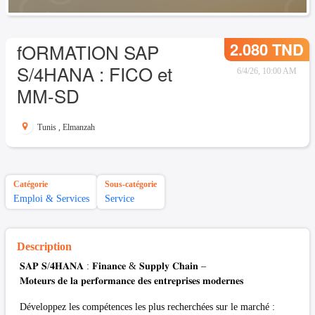
2.080 TND
fORMATION SAP
S/4HANA : FICO et
6/4/26, 10:00 AM
MM-SD
Tunis
,
Elmanzah
Catégorie
Sous-catégorie
Emploi & Services
Service
Description
𝐒𝐀𝐏 𝐒/𝟒𝐇𝐀𝐍𝐀 : 𝐅𝐢𝐧𝐚𝐧𝐜𝐞 & 𝐒𝐮𝐩𝐩𝐥𝐲 𝐂𝐡𝐚𝐢𝐧 –
𝐌𝐨𝐭𝐞𝐮𝐫𝐬 𝐝𝐞 𝐥𝐚 𝐩𝐞𝐫𝐟𝐨𝐫𝐦𝐚𝐧𝐜𝐞 𝐝𝐞𝐬 𝐞𝐧𝐭𝐫𝐞𝐩𝐫𝐢𝐬𝐞𝐬 𝐦𝐨𝐝𝐞𝐫𝐧𝐞𝐬
Développez les compétences les plus recherchées sur le marché :