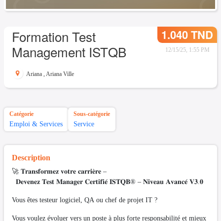
1.040 TND
Formation Test
Management ISTQB
12/15/25, 1:55 PM
Ariana
,
Ariana Ville
Catégorie
Sous-catégorie
Emploi & Services
Service
Description
🚀 𝐓𝐫𝐚𝐧𝐬𝐟𝐨𝐫𝐦𝐞𝐳 𝐯𝐨𝐭𝐫𝐞 𝐜𝐚𝐫𝐫𝐢𝐞̀𝐫𝐞 –
𝐃𝐞𝐯𝐞𝐧𝐞𝐳 𝐓𝐞𝐬𝐭 𝐌𝐚𝐧𝐚𝐠𝐞𝐫 𝐂𝐞𝐫𝐭𝐢𝐟𝐢𝐞́ 𝐈𝐒𝐓𝐐𝐁® – 𝐍𝐢𝐯𝐞𝐚𝐮 𝐀𝐯𝐚𝐧𝐜𝐞́ 𝐕𝟑.𝟎
Vous êtes testeur logiciel, QA ou chef de projet IT ?
Vous voulez évoluer vers un poste à plus forte responsabilité et mieux