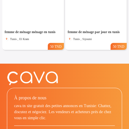
femme de ménage ménage en tunis
femme de ménage par jour en tunis
Tunis , El Kram
Tunis , Sijoumi
50 TND
50 TND
À propos de nous
cava.tn site gratuit des petites annonces en Tunisie: Chattez,
discutez et négociez. Les vendeurs et acheteurs prés de chez
vous en simple clic.