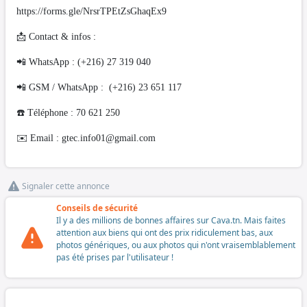
https://forms.gle/NrsrTPEtZsGhaqEx9
📩 Contact & infos :
📲 WhatsApp : (+216) 27 319 040
📲 GSM / WhatsApp : (+216) 23 651 117
☎️ Téléphone : 70 621 250
✉️ Email :
gtec.info01@gmail.com
Signaler cette annonce
Conseils de sécurité
Il y a des millions de bonnes affaires sur Cava.tn. Mais faites
attention aux biens qui ont des prix ridiculement bas, aux
photos génériques, ou aux photos qui n'ont vraisemblablement
pas été prises par l'utilisateur !