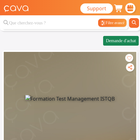
Support
Filtre avancé
Demande d'achat