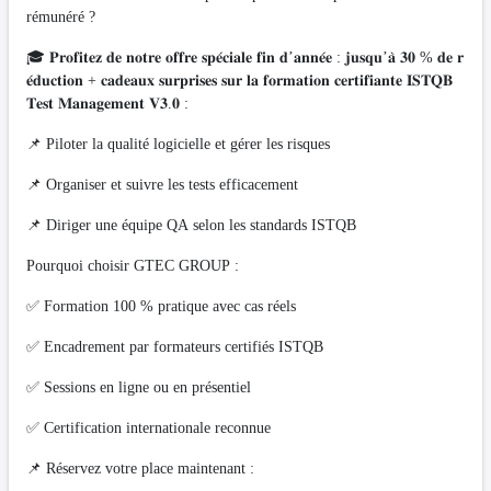
rémunéré ?
🎓 𝐏𝐫𝐨𝐟𝐢𝐭𝐞𝐳 𝐝𝐞 𝐧𝐨𝐭𝐫𝐞 𝐨𝐟𝐟𝐫𝐞 𝐬𝐩𝐞́𝐜𝐢𝐚𝐥𝐞 𝐟𝐢𝐧 𝐝’𝐚𝐧𝐧𝐞́𝐞 : 𝐣𝐮𝐬𝐪𝐮’𝐚̀ 𝟑𝟎 % 𝐝𝐞 𝐫
𝐞́𝐝𝐮𝐜𝐭𝐢𝐨𝐧 + 𝐜𝐚𝐝𝐞𝐚𝐮𝐱 𝐬𝐮𝐫𝐩𝐫𝐢𝐬𝐞𝐬 𝐬𝐮𝐫 𝐥𝐚 𝐟𝐨𝐫𝐦𝐚𝐭𝐢𝐨𝐧 𝐜𝐞𝐫𝐭𝐢𝐟𝐢𝐚𝐧𝐭𝐞 𝐈𝐒𝐓𝐐𝐁
𝐓𝐞𝐬𝐭 𝐌𝐚𝐧𝐚𝐠𝐞𝐦𝐞𝐧𝐭 𝐕𝟑.𝟎 :
📌 Piloter la qualité logicielle et gérer les risques
📌 Organiser et suivre les tests efficacement
📌 Diriger une équipe QA selon les standards ISTQB
Pourquoi choisir GTEC GROUP :
✅ Formation 100 % pratique avec cas réels
✅ Encadrement par formateurs certifiés ISTQB
✅ Sessions en ligne ou en présentiel
✅ Certification internationale reconnue
📌 Réservez votre place maintenant :