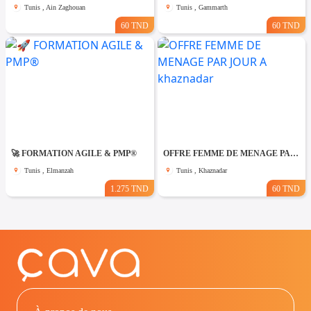
Tunis , Ain Zaghouan
Tunis , Gammarth
60 TND
60 TND
🚀 FORMATION AGILE & PMP®
OFFRE FEMME DE MENAGE PAR JOUR A khaznadar
Tunis , Elmanzah
Tunis , Khaznadar
1.275 TND
60 TND