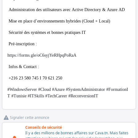
Administration des utilisateurs avec Active Directory & Azure AD
Mise en place d’environnements hybrides (Cloud + Local)
Sécurité des systèmes et bonnes pratiques IT
Pré-inscription :
https://forms.gle/oC6syjYeRHpqPoRaA
Infos & Contact :
+216 23 580 745 I 70 621 250
#WindowsServer
#Cloud
#Azure
#SystemAdministrator
#FormationI
T
#Tunisie
#ITSkills
#TechCareer
#ReconversionIT
Signaler cette annonce
Conseils de sécurité
Il y a des millions de bonnes affaires sur Cava.tn. Mais faites