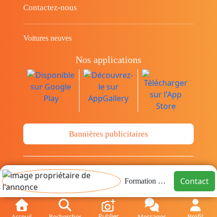
Contactez-nous
Voitures neuves
Nos applications
Bannières publicitaires
© Copyright 2014-2026 Cava.tn Limited Tous
Contact
Formation G2C
les droits sont réservés.
Publier
Acceuil
Rechercher
Messages
Profil