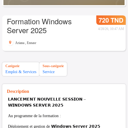
720 TND
Formation Windows
Server 2025
4/28/26, 10:47 AM
Ariana
,
Ennasr
Catégorie
Sous-catégorie
Emploi & Services
Service
Description
𝗟𝗔𝗡𝗖𝗘𝗠𝗘𝗡𝗧 𝗡𝗢𝗨𝗩𝗘𝗟𝗟𝗘 𝗦𝗘𝗦𝗦𝗜𝗢𝗡 –
𝗪𝗜𝗡𝗗𝗢𝗪𝗦 𝗦𝗘𝗥𝗩𝗘𝗥 𝟮𝟬𝟮𝟱
Au programme de la formation :
Déploiement et gestion de 𝗪𝗶𝗻𝗱𝗼𝘄𝘀 𝗦𝗲𝗿𝘃𝗲𝗿 𝟮𝟬𝟮𝟱