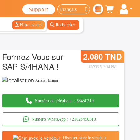
Support
Filtre avancé
Rechercher
Formez-Vous sur
2.080 TND
SAP S/4HANA !
12/23/25, 3:34 PM
Ariana
,
Ennasr
Numéro de téléphone :
28450310
Numéro WhatsApp :
+21628450310
Discuter avec le vendeur