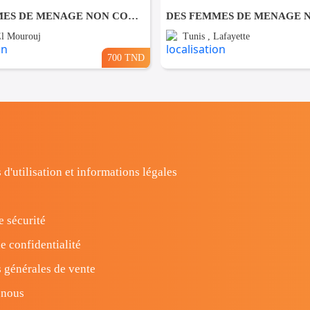
DES FEMMES DE MENAGE NON COUCHANTES A El Mourouj
El Mourouj
Tunis , Lafayette
700 TND
 d'utilisation et informations légales
e sécurité
e confidentialité
 générales de vente
-nous