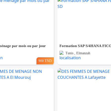
énage par mois ou par jour
Formation SAP S/4HANA FIC
Tunis , Elmanzah
900 TND