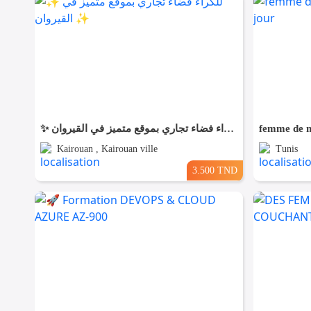
✨ للّكراء فضاء تجاري بموقع متميز في القيروان ✨
femme de m
Kairouan , Kairouan ville
Tunis
3.500 TND