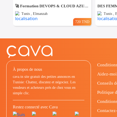
🚀 Formation DEVOPS & CLOUD AZURE AZ-900
Tunis , Elmanzah
Tunis , 
720 TND
Conditions
À propos de nous
Aidez-moi
cava.tn site gratuit des petites annonces en
Tunisie: Chattez, discutez et négociez. Les
Conseils d
vendeurs et acheteurs prés de chez vous en
Politique d
simple clic.
Conditions
Restez connecté avec Cava
Contactez