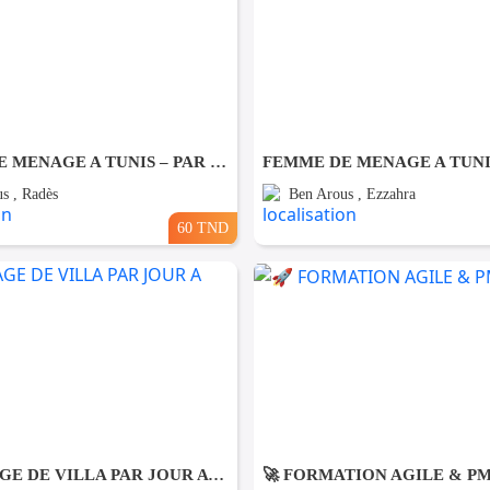
FEMME DE MENAGE A TUNIS – PAR JOUR A Rades
s , Radès
Ben Arous , Ezzahra
60 TND
NETTOYAGE DE VILLA PAR JOUR A Gammarth
🚀 FORMATION AGILE & P