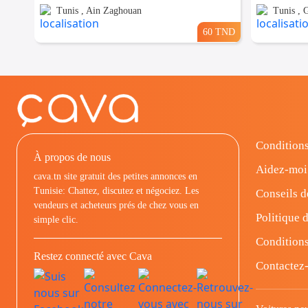
Tunis , Ain Zaghouan
Tunis ,
60 TND
Conditions
À propos de nous
Aidez-moi
cava.tn site gratuit des petites annonces en
Tunisie: Chattez, discutez et négociez. Les
Conseils d
vendeurs et acheteurs prés de chez vous en
Politique d
simple clic.
Conditions
Restez connecté avec Cava
Contactez