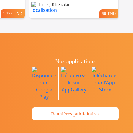
Tunis , Khaznadar
1.275 TND
60 TND
Nos applications
Bannières publicitaires