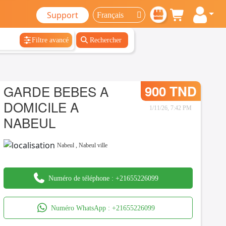
Support
Filtre avancé
Rechercher
GARDE BEBES A
900 TND
DOMICILE A
1/11/26, 7:42 PM
NABEUL
Nabeul
,
Nabeul ville
Numéro de téléphone :
+21655226099
Numéro WhatsApp :
+21655226099