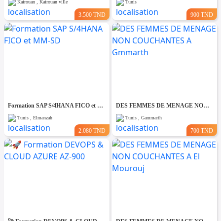
Kairouan , Kairouan ville
Tunis
3.500 TND
900 TND
Formation SAP S/4HANA FICO et MM-SD
DES FEMMES DE MENAGE NON COUCHANTES A Gmmarth
Tunis , Elmanzah
Tunis , Gammarth
2.080 TND
700 TND