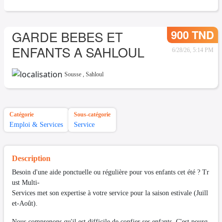
900 TND
GARDE BEBES ET
ENFANTS A SAHLOUL
6/28/26, 5:14 PM
Sousse
,
Sahloul
Catégorie
Sous-catégorie
Emploi & Services
Service
Description
Besoin d'une aide ponctuelle ou régulière pour vos enfants cet été ? Tr
ust Multi-
Services met son expertise à votre service pour la saison estivale (Juill
et-Août).
Nous comprenons qu'il est difficile de confier ses enfants. C'est pourq