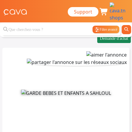
Support
Filtre avancé
Demande d'achat