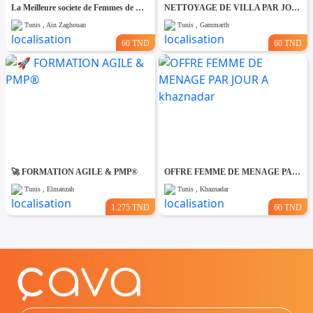
La Meilleure societe de Femmes de Ménage A Ain zaghouane
NETTOYAGE DE VILLA PAR JOUR A Gammarth
Tunis , Ain Zaghouan
Tunis , Gammarth
60 TND
60 TND
🚀 FORMATION AGILE & PMP®
OFFRE FEMME DE MENAGE PAR JOUR A khaznadar
Tunis , Elmanzah
Tunis , Khaznadar
1.275 TND
60 TND