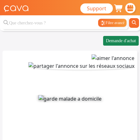
Support
Filtre avancé
Demande d'achat