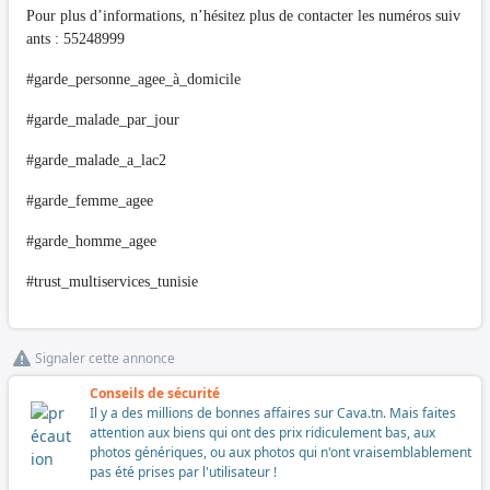
Pour plus d’informations, n’hésitez plus de contacter les numéros suiv
ants : 55248999
#garde_personne_agee_à_domicile
#garde_malade_par_jour
#garde_malade_a_lac2
#garde_femme_agee
#garde_homme_agee
#trust_multiservices_tunisie
Signaler cette annonce
Conseils de sécurité
Il y a des millions de bonnes affaires sur Cava.tn. Mais faites
attention aux biens qui ont des prix ridiculement bas, aux
photos génériques, ou aux photos qui n'ont vraisemblablement
pas été prises par l'utilisateur !