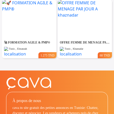
🚀 FORMATION AGILE & PMP®
OFFRE FEMME DE MENAGE PAR JOUR A khaznadar
Tunis , Elmanzah
Tunis , Khaznadar
1.275 TND
60 TND
À propos de nous
cava.tn site gratuit des petites annonces en Tunisie: Chattez,
discutez et négociez. Les vendeurs et acheteurs prés de chez