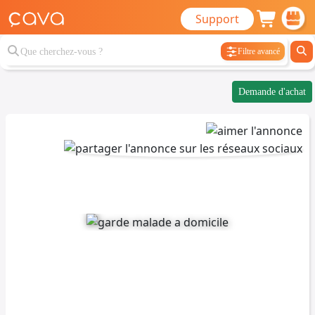
Support
Filtre avancé
Demande d'achat