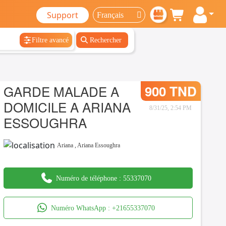
Support
Filtre avancé
Rechercher
GARDE MALADE A
900 TND
DOMICILE A ARIANA
8/31/25, 2:54 PM
ESSOUGHRA
Ariana
,
Ariana Essoughra
Numéro de téléphone :
55337070
Numéro WhatsApp :
+21655337070