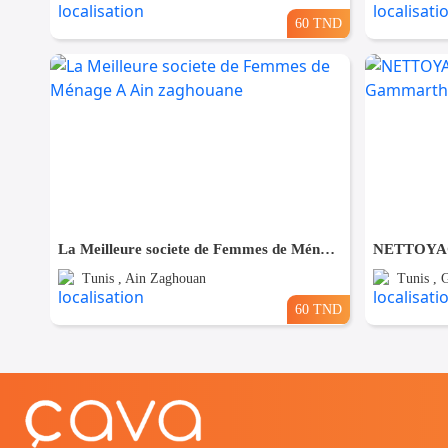
60 TND
La Meilleure societe de Femmes de Ménage A Ain zaghouane
Tunis , Ain Zaghouan
Tunis ,
60 TND