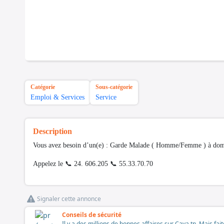
Catégorie
Sous-catégorie
Emploi & Services
Service
Description
Vous avez besoin d’un(e) : Garde Malade ( Homme/Femme ) à dom
Appelez le 📞 24. 606.205 📞 55.33.70.70
Signaler cette annonce
Conseils de sécurité
Il y a des millions de bonnes affaires sur Cava.tn. Mais fai