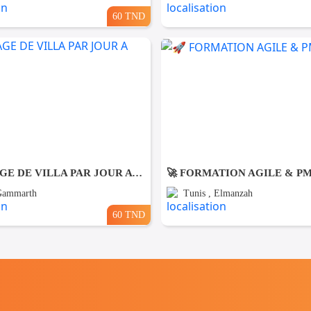
60 TND
NETTOYAGE DE VILLA PAR JOUR A Gammarth
🚀 FORMATION AGILE & P
 Gammarth
Tunis , Elmanzah
60 TND