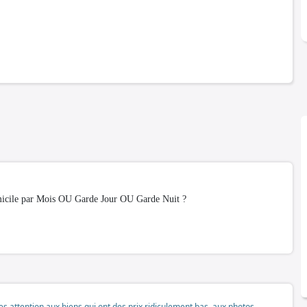
icile par Mois OU Garde Jour OU Garde Nuit ?
tes attention aux biens qui ont des prix ridiculement bas, aux photos