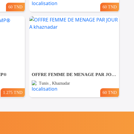
60 TND
60 TND
MP®
OFFRE FEMME DE MENAGE PAR JOUR A khaznadar
Tunis , Khaznadar
1.275 TND
60 TND