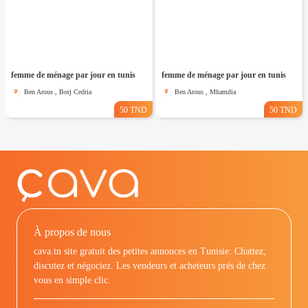
femme de ménage par jour en tunis
femme de ménage par jour en tunis
Ben Arous , Borj Cedria
Ben Arous , Mhamdia
50 TND
50 TND
À propos de nous
cava.tn site gratuit des petites annonces en Tunisie: Chattez,
discutez et négociez. Les vendeurs et acheteurs prés de chez
vous en simple clic.