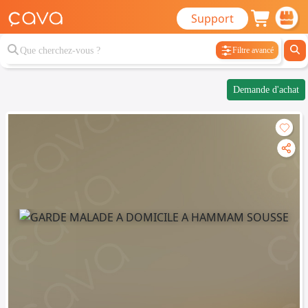
Support
Filtre avancé
Demande d'achat