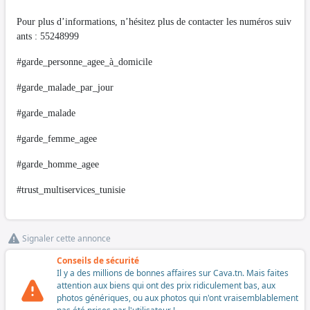
Pour plus d’informations, n’hésitez plus de contacter les numéros suiv
ants : 55248999
#garde_personne_agee_à_domicile
#garde_malade_par_jour
#garde_malade
#garde_femme_agee
#garde_homme_agee
#trust_multiservices_tunisie
Signaler cette annonce
Conseils de sécurité
Il y a des millions de bonnes affaires sur Cava.tn. Mais faites
attention aux biens qui ont des prix ridiculement bas, aux
photos génériques, ou aux photos qui n'ont vraisemblablement