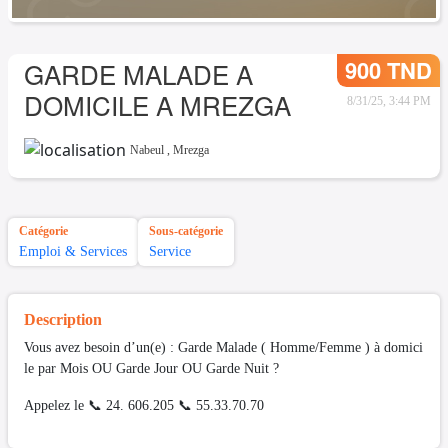
900 TND
GARDE MALADE A
DOMICILE A MREZGA
8/31/25, 3:44 PM
Nabeul
,
Mrezga
Catégorie
Sous-catégorie
Emploi & Services
Service
Description
Vous avez besoin d’un(e) : Garde Malade ( Homme/Femme ) à domici
le par Mois OU Garde Jour OU Garde Nuit ?
Appelez le 📞 24. 606.205 📞 55.33.70.70