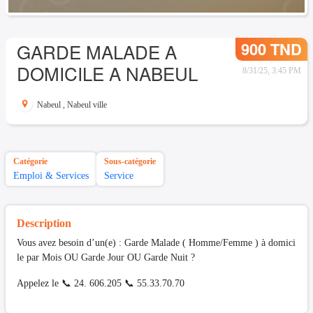
900 TND
GARDE MALADE A
DOMICILE A NABEUL
8/31/25, 3:45 PM
Nabeul
,
Nabeul ville
Catégorie
Sous-catégorie
Emploi & Services
Service
Description
Vous avez besoin d’un(e) : Garde Malade ( Homme/Femme ) à domici
le par Mois OU Garde Jour OU Garde Nuit ?
Appelez le 📞 24. 606.205 📞 55.33.70.70