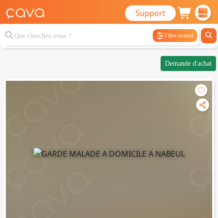
Support
Filtre avancé
Demande d'achat