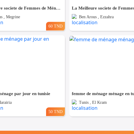
La Meilleure societe de Femmes de Ménage A Megrine
s , Megrine
Ben Arous , Ezzahra
60 TND
énage par jour en tunisie
femme de ménage ménage en tu
arairia
Tunis , El Kram
50 TND