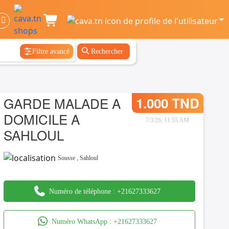
Filtre avancé
Rechercher
GARDE MALADE A
1.000 TND
DOMICILE A
7/3/26, 11:55 AM
SAHLOUL
Sousse
,
Sahloul
Numéro de téléphone :
+21627333627
Numéro WhatsApp :
+21627333627