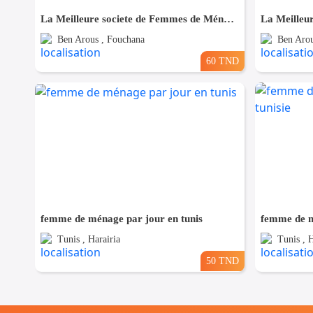
La Meilleure societe de Femmes de Ménage A Fouchana
Ben Arous , Fouchana
Ben Arou
60 TND
femme de ménage par jour en tunis
femme de m
Tunis , Harairia
Tunis , H
50 TND