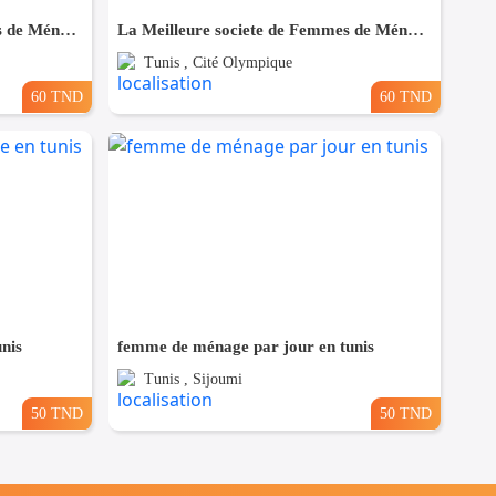
La Meilleure societe de Femmes de Ménage A Ezzahra
La Meilleure societe de Femmes de Ménage A cité olympique
Tunis , Cité Olympique
60 TND
60 TND
nis
femme de ménage par jour en tunis
Tunis , Sijoumi
50 TND
50 TND