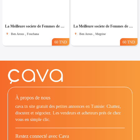
La Meilleure societe de Femmes de Ménage A Fouchana
La Meilleure societe de Femmes de Ménage A Megrine
Ben Arous , Fouchana
Ben Arous , Megrine
60 TND
60 TND
À propos de nous
cava.tn site gratuit des petites annonces en Tunisie: Chattez,
discutez et négociez. Les vendeurs et acheteurs prés de chez
vous en simple clic.
Restez connecté avec Cava