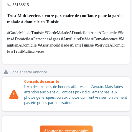
📞 55158815
Trust Multiservices : votre partenaire de confiance pour la garde
malade à domicile en Tunisie.
#GardeMaladeTunisie #GardeMaladeADomicile #AideADomicile #So
insADomicile #PersonnesAgees #AuxiliaireDeVie #Convalescence #M
aintienADomicile #AssistanceMalade #SanteTunisie #ServiceADomici
le #TrustMultiservices
Signaler cette annonce
Conseils de sécurité
Il y a des millions de bonnes affaires sur Cava.tn. Mais faites
attention aux biens qui ont des prix ridiculement bas, aux
photos génériques, ou aux photos qui n'ont vraisemblablement
pas été prises par l'utilisateur !
Ajouter un commentaire