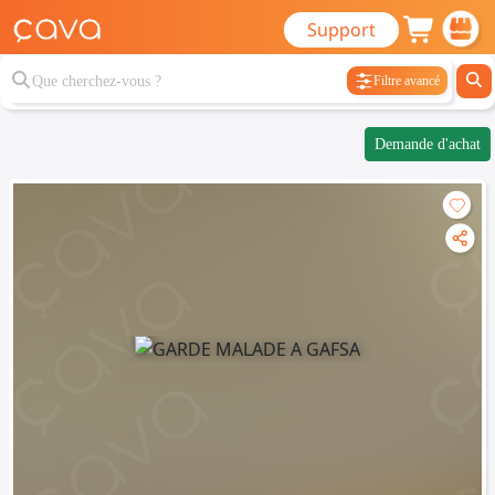
Support
Filtre avancé
Demande d'achat