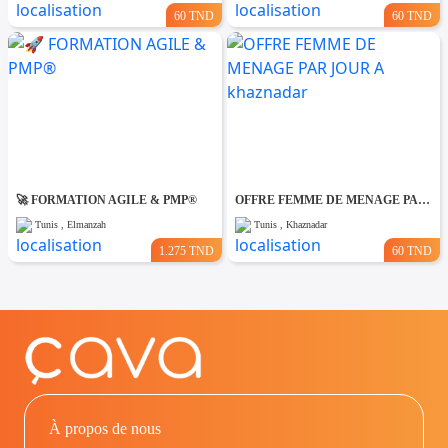
60 TND
60 TND
🚀 FORMATION AGILE & PMP®
OFFRE FEMME DE MENAGE PAR JOUR A khaznadar
Tunis , Elmanzah
Tunis , Khaznadar
1.275 TND
60 TND
À propos de nous