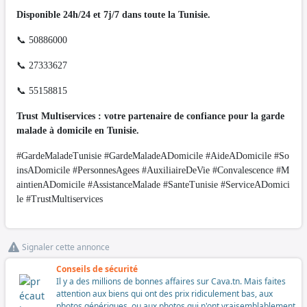
Disponible 24h/24 et 7j/7 dans toute la Tunisie.
📞 50886000
📞 27333627
📞 55158815
Trust Multiservices : votre partenaire de confiance pour la garde
malade à domicile en Tunisie.
#GardeMaladeTunisie #GardeMaladeADomicile #AideADomicile #So
insADomicile #PersonnesAgees #AuxiliaireDeVie #Convalescence #M
aintienADomicile #AssistanceMalade #SanteTunisie #ServiceADomici
le #TrustMultiservices
Signaler cette annonce
Conseils de sécurité
Il y a des millions de bonnes affaires sur Cava.tn. Mais faites
attention aux biens qui ont des prix ridiculement bas, aux
photos génériques, ou aux photos qui n'ont vraisemblablement