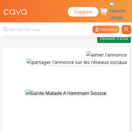
Support
Filtre avancé
Demande d'achat