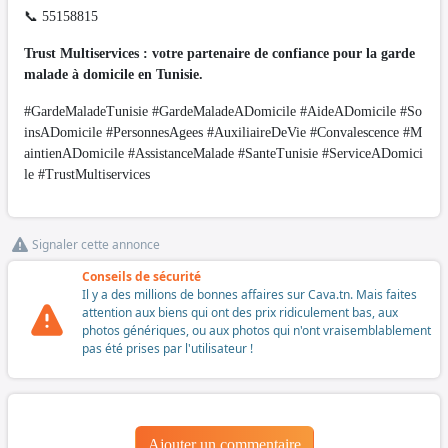
📞 55158815
Trust Multiservices : votre partenaire de confiance pour la garde
malade à domicile en Tunisie.
#GardeMaladeTunisie #GardeMaladeADomicile #AideADomicile #So
insADomicile #PersonnesAgees #AuxiliaireDeVie #Convalescence #M
aintienADomicile #AssistanceMalade #SanteTunisie #ServiceADomici
le #TrustMultiservices
Signaler cette annonce
Conseils de sécurité
Il y a des millions de bonnes affaires sur Cava.tn. Mais faites
attention aux biens qui ont des prix ridiculement bas, aux
photos génériques, ou aux photos qui n'ont vraisemblablement
pas été prises par l'utilisateur !
Ajouter un commentaire