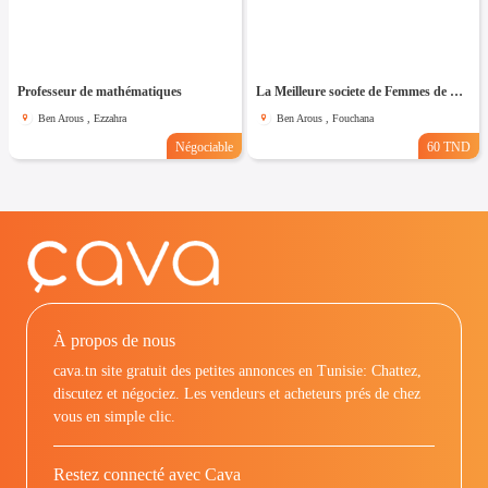
Professeur de mathématiques
La Meilleure societe de Femmes de Ménage A Fouchana
Ben Arous , Ezzahra
Ben Arous , Fouchana
Négociable
60 TND
À propos de nous
cava.tn site gratuit des petites annonces en Tunisie: Chattez,
discutez et négociez. Les vendeurs et acheteurs prés de chez
vous en simple clic.
Restez connecté avec Cava