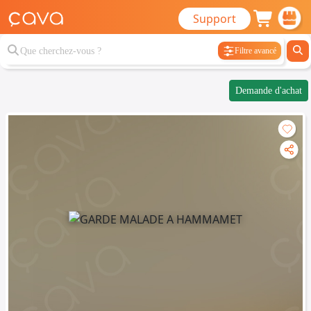
Support
Filtre avancé
Demande d'achat