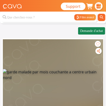
Support
Filtre avancé
Demande d'achat