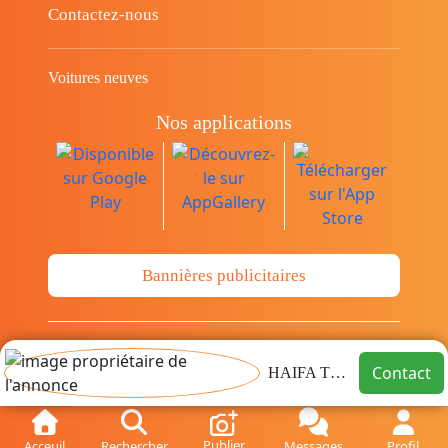
Contactez-nous
Voitures neuves
Nos applications
Bannières publicitaires
© Copyright 2014-2026 Cava.tn Limited Tous
Contact
HAIFA TMS
les droits sont réservés.
Publier
Acceuil
Rechercher
Messages
Profil