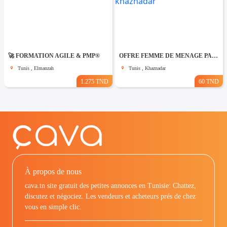
🚀 FORMATION AGILE & PMP®
OFFRE FEMME DE MENAGE PAR JOUR A khaznadar
Tunis , Elmanzah
Tunis , Khaznadar
1.275 TND
60 TND
À propos de nous
cava.tn site gratuit des petites annonces en Tunisie: Chattez,
discutez et négociez. Les vendeurs et acheteurs prés de chez
vous en simple clic.