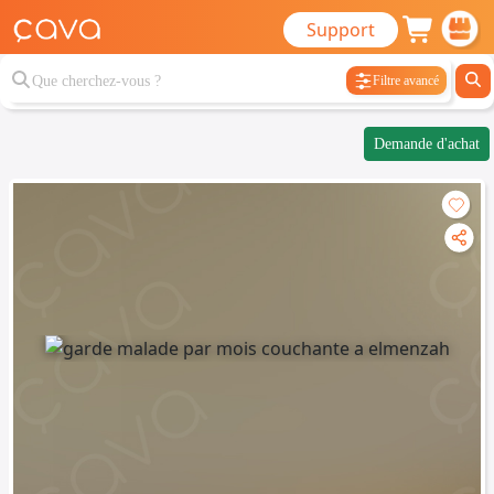
Support
Filtre avancé
Demande d'achat