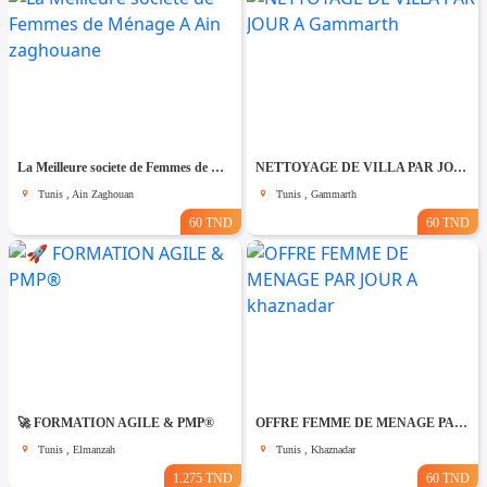
La Meilleure societe de Femmes de Ménage A Ain zaghouane
NETTOYAGE DE VILLA PAR JOUR A Gammarth
Tunis , Ain Zaghouan
Tunis , Gammarth
60 TND
60 TND
🚀 FORMATION AGILE & PMP®
OFFRE FEMME DE MENAGE PAR JOUR A khaznadar
Tunis , Elmanzah
Tunis , Khaznadar
1.275 TND
60 TND