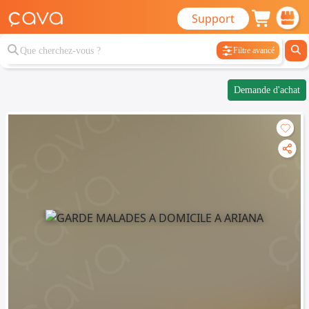
Support
Filtre avancé
Demande d'achat