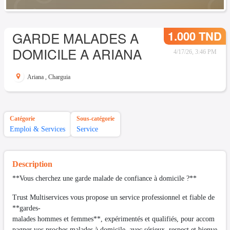
1.000 TND
GARDE MALADES A
DOMICILE A ARIANA
4/17/26, 3:46 PM
Ariana
,
Charguia
Catégorie
Sous-catégorie
Emploi & Services
Service
Description
**Vous cherchez une garde malade de confiance à domicile ?**
Trust Multiservices vous propose un service professionnel et fiable de
**gardes-
malades hommes et femmes**, expérimentés et qualifiés, pour accom
pagner vos proches malades à domicile, avec sérieux, respect et bienve