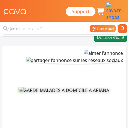
Support
Filtre avancé
Demande d'achat