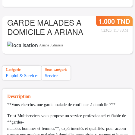
1.000 TND
GARDE MALADES A
DOMICILE A ARIANA
4/23/26, 11:48 AM
Ariana
,
Ghazela
Catégorie
Sous-catégorie
Emploi & Services
Service
Description
**Vous cherchez une garde malade de confiance à domicile ?**
Trust Multiservices vous propose un service professionnel et fiable de
**gardes-
malades hommes et femmes**, expérimentés et qualifiés, pour accom
pagner vos proches malades à domicile, avec sérieux, respect et bienve