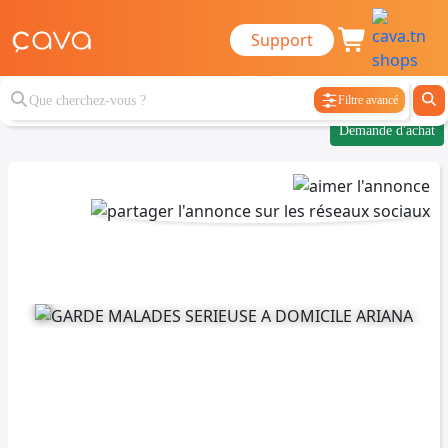
Support
Filtre avancé
Demande d'achat