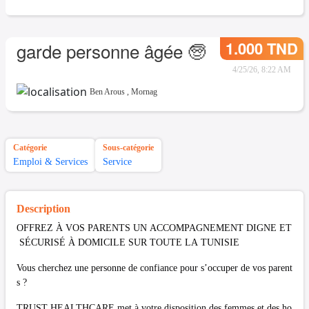
1.000 TND
garde personne âgée 🧓
4/25/26, 8:22 AM
Ben Arous
,
Mornag
Catégorie
Sous-catégorie
Emploi & Services
Service
Description
OFFREZ À VOS PARENTS UN ACCOMPAGNEMENT DIGNE ET
SÉCURISÉ À DOMICILE SUR TOUTE LA TUNISIE
Vous cherchez une personne de confiance pour s’occuper de vos parent
s ?
TRUST HEALTHCARE met à votre disposition des femmes et des ho