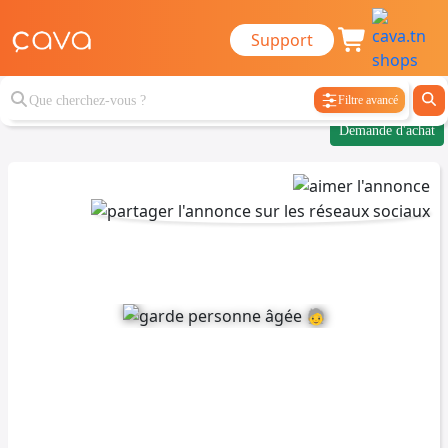
Support
Filtre avancé
Demande d'achat