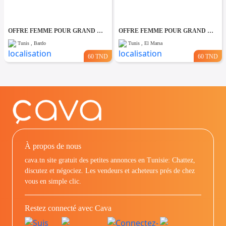
OFFRE FEMME POUR GRAND MENAGE PAR JOUR A Bardo
OFFRE FEMME POUR GRAND MENAGE PAR JOUR A Marsa
Tunis , Bardo
Tunis , El Marsa
60 TND
60 TND
À propos de nous
cava.tn site gratuit des petites annonces en Tunisie: Chattez,
discutez et négociez. Les vendeurs et acheteurs prés de chez
vous en simple clic.
Restez connecté avec Cava