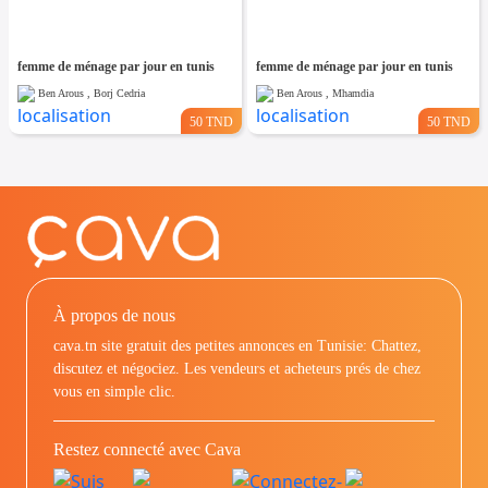
femme de ménage par jour en tunis
femme de ménage par jour en tunis
Ben Arous , Borj Cedria
Ben Arous , Mhamdia
50 TND
50 TND
À propos de nous
cava.tn site gratuit des petites annonces en Tunisie: Chattez,
discutez et négociez. Les vendeurs et acheteurs prés de chez
vous en simple clic.
Restez connecté avec Cava