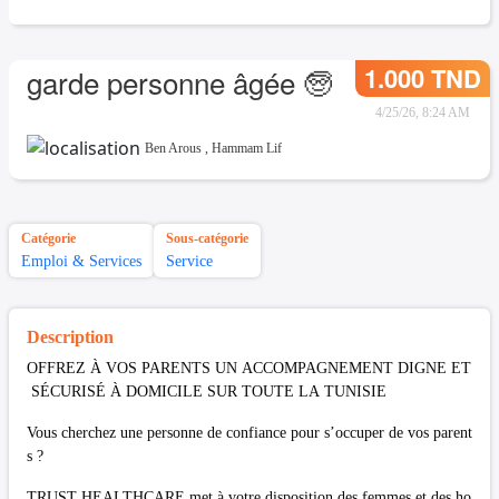
1.000 TND
garde personne âgée 🧓
4/25/26, 8:24 AM
Ben Arous
,
Hammam Lif
Catégorie
Sous-catégorie
Emploi & Services
Service
Description
OFFREZ À VOS PARENTS UN ACCOMPAGNEMENT DIGNE ET
SÉCURISÉ À DOMICILE SUR TOUTE LA TUNISIE
Vous cherchez une personne de confiance pour s’occuper de vos parent
s ?
TRUST HEALTHCARE met à votre disposition des femmes et des ho