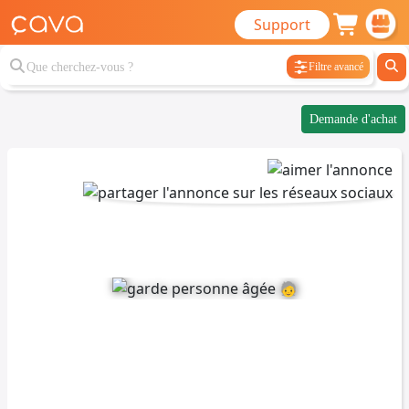
Support
Filtre avancé
Demande d'achat