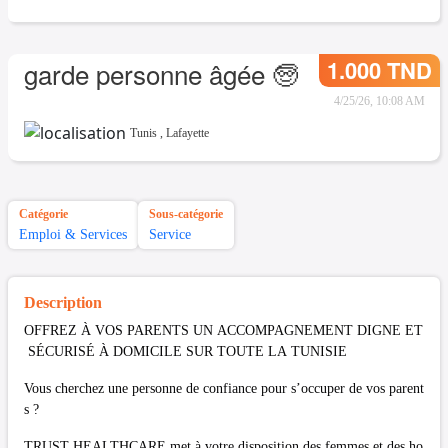
1.000 TND
garde personne âgée 🧓
4/25/26, 10:08 AM
Tunis
,
Lafayette
Catégorie
Sous-catégorie
Emploi & Services
Service
Description
OFFREZ À VOS PARENTS UN ACCOMPAGNEMENT DIGNE ET
SÉCURISÉ À DOMICILE SUR TOUTE LA TUNISIE
Vous cherchez une personne de confiance pour s’occuper de vos parent
s ?
TRUST HEALTHCARE met à votre disposition des femmes et des ho