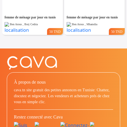
femme de ménage par jour en tunis
femme de ménage par jour en tunis
Ben Arous , Borj Cedria
Ben Arous , Mhamdia
50 TND
50 TND
À propos de nous
cava.tn site gratuit des petites annonces en Tunisie: Chattez,
discutez et négociez. Les vendeurs et acheteurs prés de chez
vous en simple clic.
Restez connecté avec Cava