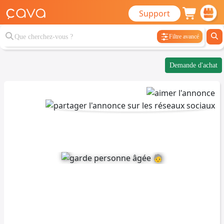
Support
Filtre avancé
Demande d'achat