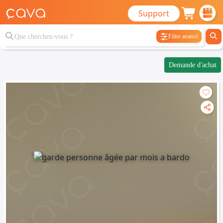
Support
Filtre avancé
Demande d'achat