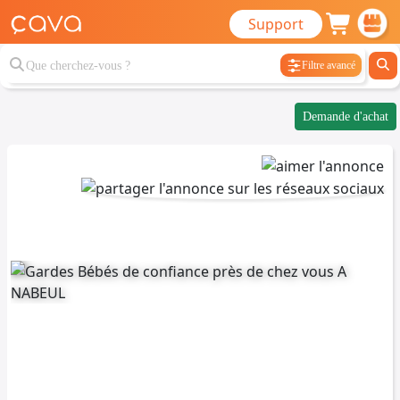
Support
Filtre avancé
Demande d'achat