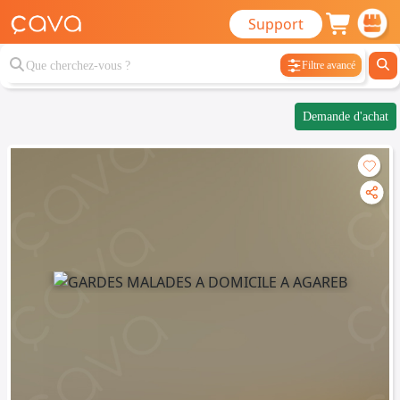
Support
Filtre avancé
Demande d'achat