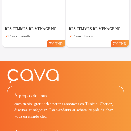
DES FEMMES DE MENAGE NON COUCHANTES A Lafayette
DES FEMMES DE MENAGE NON COUCHANTES A El Manar
Tunis , Lafayette
Tunis , Elmanar
700 TND
700 TND
À propos de nous
cava.tn site gratuit des petites annonces en Tunisie: Chattez,
discutez et négociez. Les vendeurs et acheteurs prés de chez
vous en simple clic.