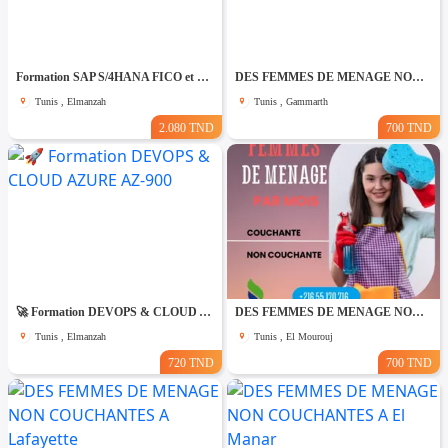
Formation SAP S/4HANA FICO et MM-SD
DES FEMMES DE MENAGE NON COUCHANTES A Gmmarth
Tunis , Elmanzah
Tunis , Gammarth
2.080 TND
700 TND
🚀 Formation DEVOPS & CLOUD AZURE AZ-900
DES FEMMES DE MENAGE NON COUCHANTES A El Mourouj
Tunis , Elmanzah
Tunis , El Mourouj
720 TND
700 TND