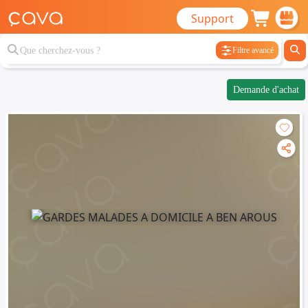
Support
Filtre avancé
Demande d'achat