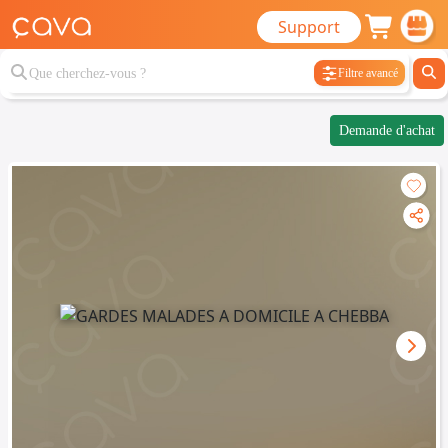
Support
Filtre avancé
Demande d'achat