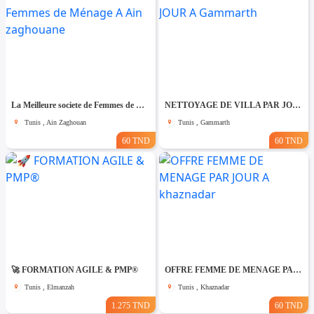
La Meilleure societe de Femmes de Ménage A Ain zaghouane
NETTOYAGE DE VILLA PAR JOUR A Gammarth
Tunis , Ain Zaghouan
Tunis , Gammarth
60 TND
60 TND
🚀 FORMATION AGILE & PMP®
OFFRE FEMME DE MENAGE PAR JOUR A khaznadar
Tunis , Elmanzah
Tunis , Khaznadar
1.275 TND
60 TND