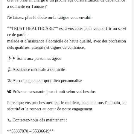
urer la prise en charge d’un proche âgé ou en situation de dépendance
à domicile en Tunisie ?
Ne laissez plus le doute ou la fatigue vous envahir.
**TRUST HEALTHCARE** est à vos côtés pour vous offrir un servi
ce de garde-
malade et d’assistance à domicile de haute qualité, avec des profession
nels qualifiés, attentifs et dignes de confiance.
👵👴 Soins aux personnes âgées
🩺 Assistance médicale à domicile
🤝 Accompagnement quotidien personnalisé
🕊️ Présence rassurante jour et nuit selon vos besoins
Parce que vos proches méritent le meilleur, nous mettons l’humain, la
sécurité et le respect au cœur de notre engagement.
📞 Contactez-nous dès maintenant :
**55337070 – 55336649**