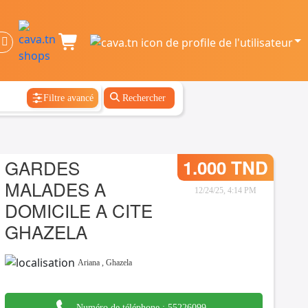
Filtre avancé
Rechercher
GARDES
1.000 TND
MALADES A
12/24/25, 4:14 PM
DOMICILE A CITE
GHAZELA
Ariana
,
Ghazela
Numéro de téléphone :
55226099