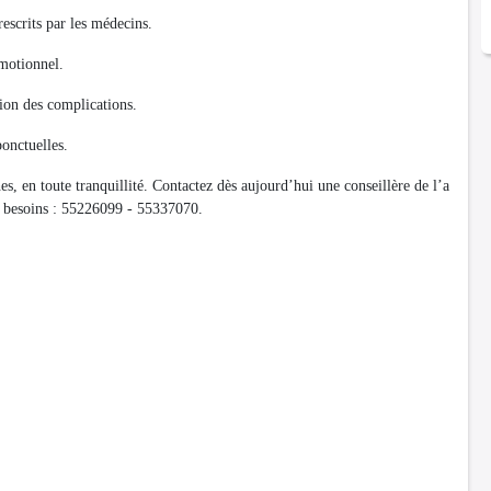
rescrits par les médecins.
émotionnel.
tion des complications.
ponctuelles.
 en toute tranquillité. Contactez dès aujourd’hui une conseillère de l’a
s besoins : 55226099 - 55337070.
 vos proches sont notre priorité.