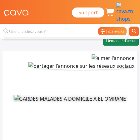
Support
Filtre avancé
Demande d'achat