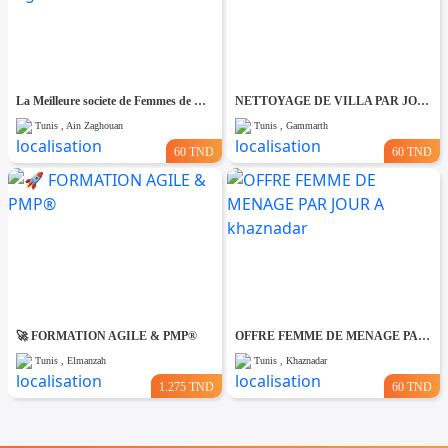
La Meilleure societe de Femmes de Ménage A Ain zaghouane
NETTOYAGE DE VILLA PAR JOUR A Gammarth
Tunis , Ain Zaghouan
Tunis , Gammarth
60 TND
60 TND
🚀 FORMATION AGILE & PMP®
OFFRE FEMME DE MENAGE PAR JOUR A khaznadar
Tunis , Elmanzah
Tunis , Khaznadar
1.275 TND
60 TND