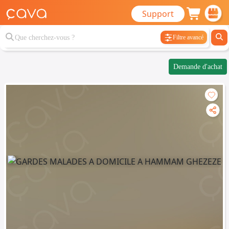
Support
Filtre avancé
Demande d'achat